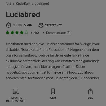
Arla
Opskrifter
Luciabrød
Luciabrød
1 TIME 5 MIN
FRYSEEGNET
(146)
Kommentarer (2)
•
Traditionen med de sjove luciabrød stammer fra Sverige, hvor
de kaldes "lussekatter" eller "lussebullar". Nogen kalder dem
også for safranbrød, fordi de får deres gule farve fra de
eksklusive safrantråde, der dog kan erstattes med gurkemeje
- det giver farven, men ikke smagen af safran. Det er
hyggeligt, sjovt og nemt at forme de små brød. Luciabrød
serveres især i forbindelse med luciaoptog den 13. december.
TILFØJ TIL
GEM
DEL
INDKØBSLISTE