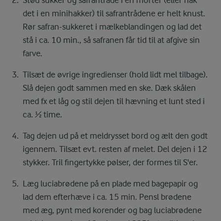
det i en minihakker) til safrantrådene er helt knust.
Rør safran-sukkeret i mælkeblandingen og lad det
stå i ca. 10 min., så safranen får tid til at afgive sin
farve.
Tilsæt de øvrige ingredienser (hold lidt mel tilbage).
Slå dejen godt sammen med en ske. Dæk skålen
med fx et låg og stil dejen til hævning et lunt sted i
ca. ½ time.
Tag dejen ud på et meldrysset bord og ælt den godt
igennem. Tilsæt evt. resten af melet. Del dejen i 12
stykker. Tril fingertykke pølser, der formes til S'er.
Læg luciabrødene på en plade med bagepapir og
lad dem efterhæve i ca. 15 min. Pensl brødene
med æg, pynt med korender og bag luciabrødene