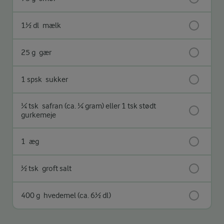
1½ dl
mælk
25 g
gær
1 spsk
sukker
¼ tsk
safran (ca. ¼ gram) eller 1 tsk stødt
gurkemeje
1
æg
½ tsk
groft salt
400 g
hvedemel (ca. 6½ dl)