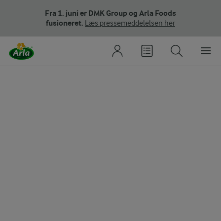
Fra 1. juni er DMK Group og Arla Foods
fusioneret.
Læs pressemeddelelsen her