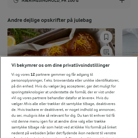
NÆRINGSINDHOLD, PR 100 G
Energiindhold:
Andre dejlige opskrifter på julebag
1193 kJ / 285 kcal
Energifordeling
ENERGI PR 100 G
Vi bekymrer os om dine privatlivsindstillinger
2 g
Fiber:
Vi og vores
12
partnere gemmer og får adgang til
personoplysninger, f.eks. browserdata eller unikke identifikatorer,
på din enhed. Hvis du vælger Jeg accepterer, gør det muligt for
7 g
Protein:
sporingsteknologier at understøtte de formål, der er vist under
»Vi og vores partnere behandler datafor at levere«. Hvis du
vælger Afvis alle eller trækker dit samtykke tilbage, deaktiveres
10 g
Fedt:
de. Hvis trackere er deaktiveret, er noget indhold og annoncer,
du ser, muligvis ikke så relevant for dig. Du kan til enhver tid få
vist denne menu igen for at ændre dine valg eller trække
41,4 g
Kulhydrat:
samtykke tilbage når som helst ved at klikke Vis formål på linket
nederst på websiden [eller det flydende ikon nederst til venstre