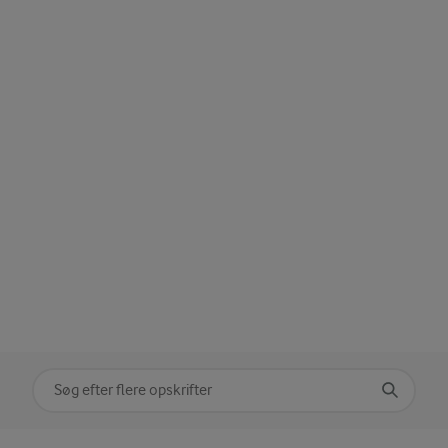
Søg på kategori
Indtast søgeord for at søge