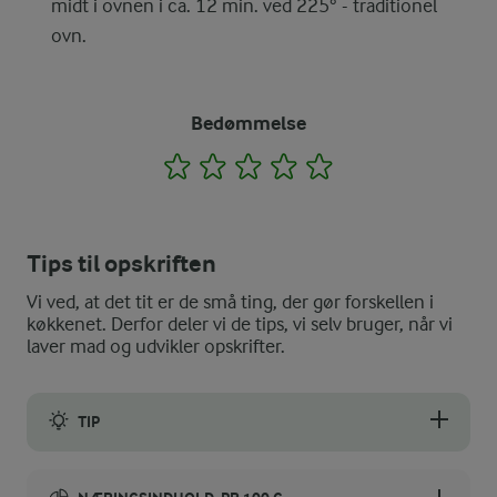
midt i ovnen i ca. 12 min. ved 225° - traditionel
ovn.
Bedømmelse
1
2
3
4
5
Tips til opskriften
Vi ved, at det tit er de små ting, der gør forskellen i
køkkenet. Derfor deler vi de tips, vi selv bruger, når vi
laver mad og udvikler opskrifter.
TIP
Korender er rosiner uden kerner - de kan naturligvis erstattes 