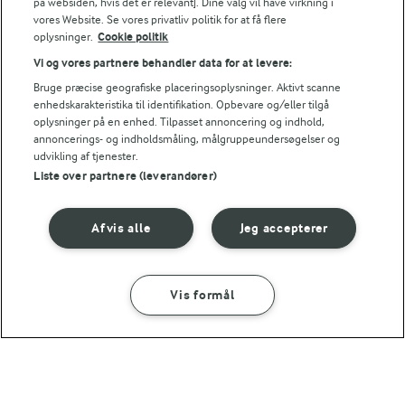
på websiden, hvis det er relevant]. Dine valg vil have virkning i
vores Website. Se vores privatliv politik for at få flere
oplysninger.
Cookie politik
Vi og vores partnere behandler data for at levere:
Bruge præcise geografiske placeringsoplysninger. Aktivt scanne
2 TIMER 35 MIN
1 TIME 30
enhedskarakteristika til identifikation. Opbevare og/eller tilgå
Juleboller
Kløbe
oplysninger på en enhed. Tilpasset annoncering og indhold,
(23)
annoncerings- og indholdsmåling, målgruppeundersøgelser og
udvikling af tjenester.
Liste over partnere (leverandører)
Afvis alle
Jeg accepterer
For at se denne video skal du give tilladelse
til de nødvendige cookies.
Vis formål
SÅDAN GØR DU
INGREDIENSER
GIV TILLADELSE HER
1 TIME 5 MIN
Luciabrød