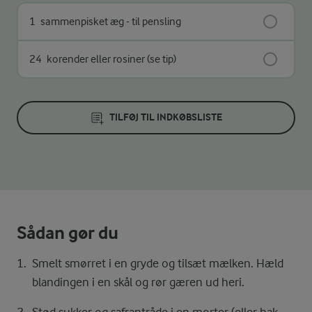
1
sammenpisket æg - til pensling
24
korender eller rosiner (se tip)
TILFØJ TIL INDKØBSLISTE
Sådan gør du
Smelt smørret i en gryde og tilsæt mælken. Hæld
blandingen i en skål og rør gæren ud heri.
Stød sukker og safrantråde i en morter (eller hak