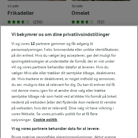
45 MIN
30 MIN
Frikadeller
Omelet
(206)
(92)
Vi bekymrer os om dine privatlivsindstillinger
Vi og vores
12
partnere gemmer og får adgang til
personoplysninger, f.eks. browserdata eller unikke identifikatorer,
på din enhed. Hvis du vælger Jeg accepterer, gør det muligt for
sporingsteknologier at understøtte de formål, der er vist under
»Vi og vores partnere behandler datafor at levere«. Hvis du
vælger Afvis alle eller trækker dit samtykke tilbage, deaktiveres
de. Hvis trackere er deaktiveret, er noget indhold og annoncer,
du ser, muligvis ikke så relevant for dig. Du kan til enhver tid få
vist denne menu igen for at ændre dine valg eller trække
samtykke tilbage når som helst ved at klikke Vis formål på linket
nederst på websiden [eller det flydende ikon nederst til venstre
på websiden, hvis det er relevant]. Dine valg vil have virkning i
6 TIMER 15 MIN
25 MIN
vores Website. Se vores privatliv politik for at få flere
Tunmousse
Tunfrikadeller
oplysninger.
Cookie politik
(645)
(108)
Vi og vores partnere behandler data for at levere:
Bruge præcise geografiske placeringsoplysninger. Aktivt scanne