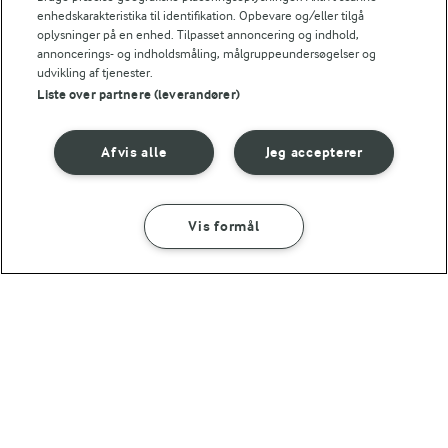
enhedskarakteristika til identifikation. Opbevare og/eller tilgå
oplysninger på en enhed. Tilpasset annoncering og indhold,
annoncerings- og indholdsmåling, målgruppeundersøgelser og
udvikling af tjenester.
Liste over partnere (leverandører)
Afvis alle
Jeg accepterer
Vis formål
50 MIN
10 MIN
Bagte søde kartofler
Scrambled æg med
med kikærter
hytteost
(36)
(27)