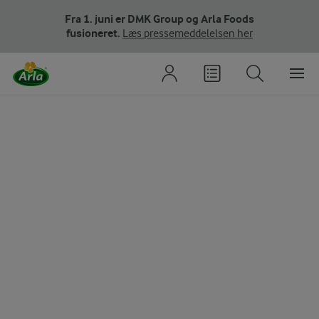
Fra 1. juni er DMK Group og Arla Foods
fusioneret.
Læs pressemeddelelsen her