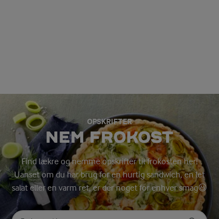
OPSKRIFTER
NEM FROKOST
Find lækre og nemme opskrifter til frokosten her!
Uanset om du har brug for en hurtig sandwich, en let
salat eller en varm ret, er der noget for enhver smag😃