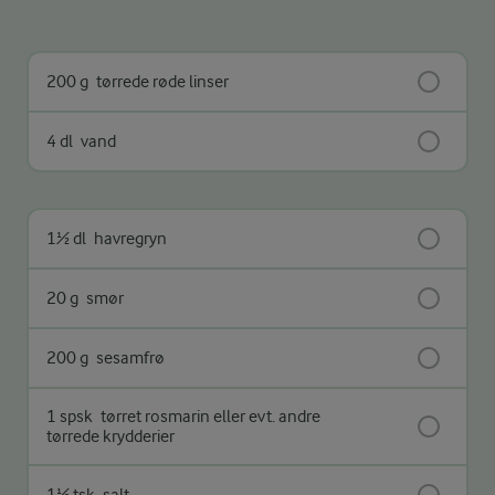
200 g
tørrede røde linser
4 dl
vand
1½ dl
havregryn
20 g
smør
200 g
sesamfrø
1 spsk
tørret rosmarin eller evt. andre
tørrede krydderier
1½ tsk
salt