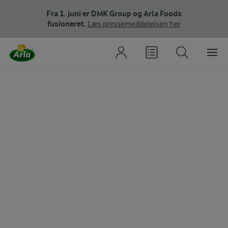
Fra 1. juni er DMK Group og Arla Foods
fusioneret.
Læs pressemeddelelsen her