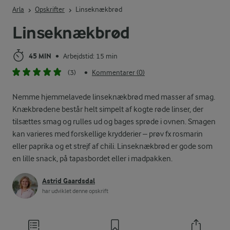
Arla
Opskrifter
Linseknækbrød
Linseknækbrød
45 MIN
Arbejdstid: 15 min
•
(3)
Kommentarer (0)
•
Nemme hjemmelavede linseknækbrød med masser af smag.
Knækbrødene består helt simpelt af kogte røde linser, der
tilsættes smag og rulles ud og bages sprøde i ovnen. Smagen
kan varieres med forskellige krydderier – prøv fx rosmarin
eller paprika og et strejf af chili. Linseknækbrød er gode som
en lille snack, på tapasbordet eller i madpakken.
Astrid Gaardsdal
har udviklet denne opskrift