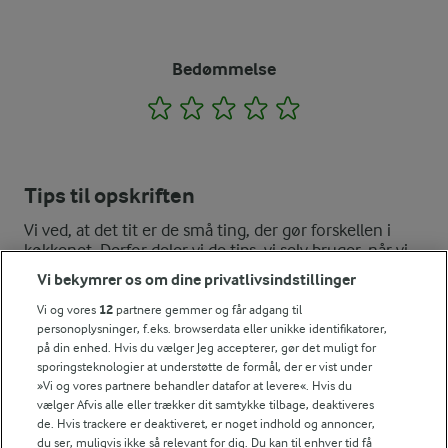
Bedømmelse
1
2
3
4
5
Tips til opskriften
Vi ved, at det tit er de små ting, der gør forskellen i
køkkenet. Derfor deler vi de tips, vi selv bruger, når vi
laver mad og udvikler opskrifter.
Vi bekymrer os om dine privatlivsindstillinger
Vi og vores
12
partnere gemmer og får adgang til
personoplysninger, f.eks. browserdata eller unikke identifikatorer,
VARIATION
på din enhed. Hvis du vælger Jeg accepterer, gør det muligt for
sporingsteknologier at understøtte de formål, der er vist under
Det er nemt at variere smagen i linseknækbrødene. Rosmarin kan 
»Vi og vores partnere behandler datafor at levere«. Hvis du
vælger Afvis alle eller trækker dit samtykke tilbage, deaktiveres
TIP
de. Hvis trackere er deaktiveret, er noget indhold og annoncer,
du ser, muligvis ikke så relevant for dig. Du kan til enhver tid få
Hvis du foretrækker ens knækbrød, kan du skære dejen i den ø