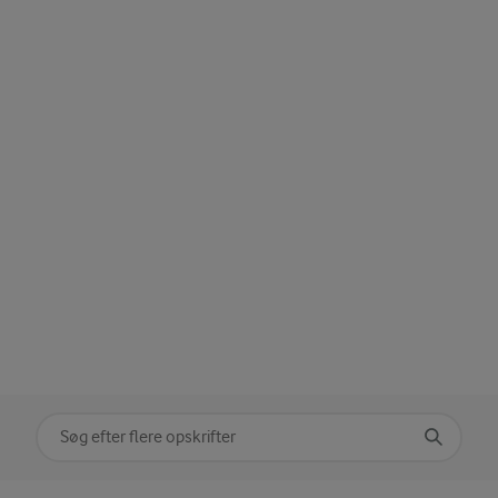
Søg på kategori
Indtast søgeord for at søge