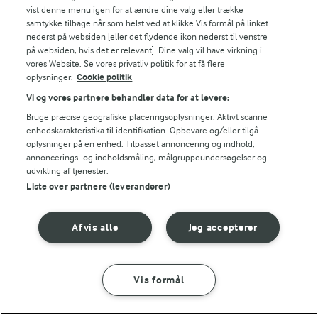
vist denne menu igen for at ændre dine valg eller trække
NÆRINGSINDHOLD
samtykke tilbage når som helst ved at klikke Vis formål på linket
nederst på websiden [eller det flydende ikon nederst til venstre
på websiden, hvis det er relevant]. Dine valg vil have virkning i
Energiindhold:
Prøv også disse lækre varianter af hjemmelavet
vores Website. Se vores privatliv politik for at få flere
oplysninger.
Cookie politik
knækbrød
7425 kJ / 1775 kcal
Vi og vores partnere behandler data for at levere:
Energifordeling
Bruge præcise geografiske placeringsoplysninger. Aktivt scanne
enhedskarakteristika til identifikation. Opbevare og/eller tilgå
oplysninger på en enhed. Tilpasset annoncering og indhold,
ENERGI
annoncerings- og indholdsmåling, målgruppeundersøgelser og
udvikling af tjenester.
Liste over partnere (leverandører)
60,5 g
Fiber:
Afvis alle
Jeg accepterer
93,4 g
Protein:
86,5 g
Fedt:
Vis formål
SÅDAN GØR DU
INGREDIENSER
155,1 g
Kulhydrat: