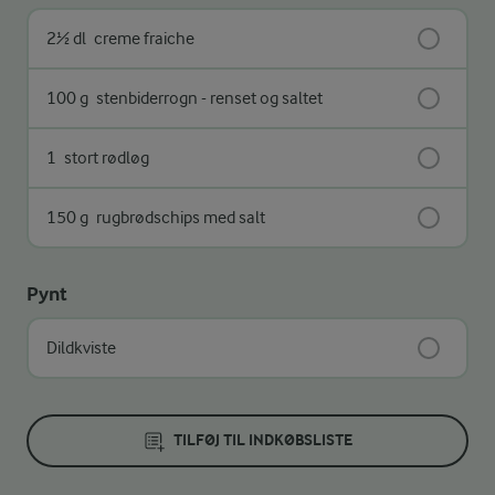
2½ dl
creme fraiche
100 g
stenbiderrogn - renset og saltet
1
stort rødløg
150 g
rugbrødschips med salt
Pynt
Dildkviste
TILFØJ TIL INDKØBSLISTE