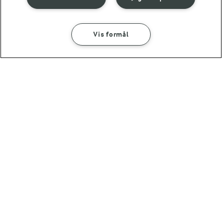
RELATERET VIDEO
Nem forret med stenbiderrogn
Vis formål
Se hvordan du laver nem forret med stenbiderrogn her.
SÅDAN GØR DU
INGREDIENSER
Stenbiderrogn... Når det endelig er sæson for havets guld,
så er det med at nyde det i fulde drag.
15 MIN
Nem forret med stenbiderrogn
Andre gode forslag