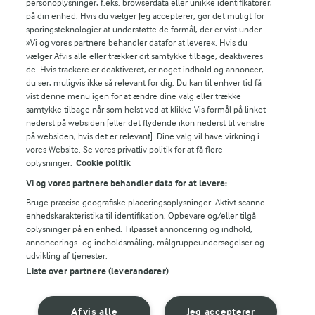
personoplysninger, f.eks. browserdata eller unikke identifikatorer,
på din enhed. Hvis du vælger Jeg accepterer, gør det muligt for
sporingsteknologier at understøtte de formål, der er vist under
»Vi og vores partnere behandler datafor at levere«. Hvis du
vælger Afvis alle eller trækker dit samtykke tilbage, deaktiveres
30 MIN
de. Hvis trackere er deaktiveret, er noget indhold og annoncer,
Blinis med stenbiderrogn
du ser, muligvis ikke så relevant for dig. Du kan til enhver tid få
vist denne menu igen for at ændre dine valg eller trække
(40)
samtykke tilbage når som helst ved at klikke Vis formål på linket
nederst på websiden [eller det flydende ikon nederst til venstre
på websiden, hvis det er relevant]. Dine valg vil have virkning i
vores Website. Se vores privatliv politik for at få flere
oplysninger.
Cookie politik
Vi og vores partnere behandler data for at levere:
For at se denne video skal du give tilladelse
Bruge præcise geografiske placeringsoplysninger. Aktivt scanne
til de nødvendige cookies.
enhedskarakteristika til identifikation. Opbevare og/eller tilgå
oplysninger på en enhed. Tilpasset annoncering og indhold,
GIV TILLADELSE HER
annoncerings- og indholdsmåling, målgruppeundersøgelser og
udvikling af tjenester.
Liste over partnere (leverandører)
Afvis alle
Jeg accepterer