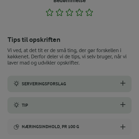
Bedømmelse
1
2
3
4
5
Tips til opskriften
Vi ved, at det tit er de små ting, der gør forskellen i
køkkenet. Derfor deler vi de tips, vi selv bruger, når vi
laver mad og udvikler opskrifter.
SERVERINGSFORSLAG
Byt
rugbrødschips
ud med almindelige saltede kartoffelchips - 
TIP
Når du køber stenbiderrogn hos fiskehandleren, så husk at spør
NÆRINGSINDHOLD, PR 100 G