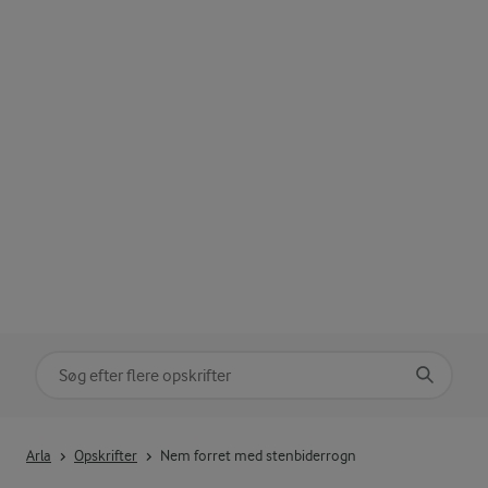
Søg på kategori
Indtast søgeord for at søge
Arla
Opskrifter
Nem forret med stenbiderrogn