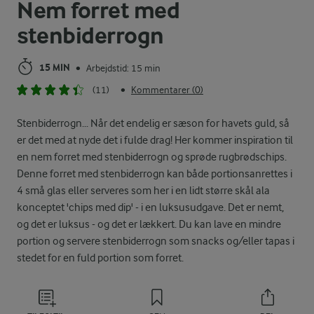
Nem forret med
stenbiderrogn
15 MIN
Arbejdstid: 15 min
•
(11)
Kommentarer (0)
•
Stenbiderrogn... Når det endelig er sæson for havets guld, så
er det med at nyde det i fulde drag! Her kommer inspiration til
en nem forret med stenbiderrogn og sprøde rugbrødschips.
Denne forret med stenbiderrogn kan både portionsanrettes i
4 små glas eller serveres som her i en lidt større skål ala
konceptet 'chips med dip' - i en luksusudgave. Det er nemt,
og det er luksus - og det er lækkert. Du kan lave en mindre
portion og servere stenbiderrogn som snacks og/eller tapas i
stedet for en fuld portion som forret.