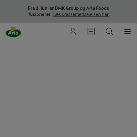
Fra 1. juni er DMK Group og Arla Foods
fusioneret.
Læs pressemeddelelsen her