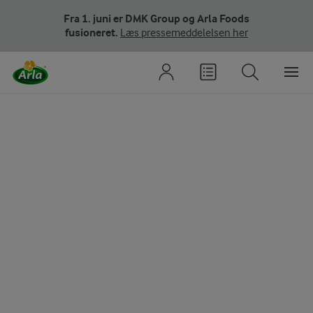
Fra 1. juni er DMK Group og Arla Foods
fusioneret.
Læs pressemeddelelsen her