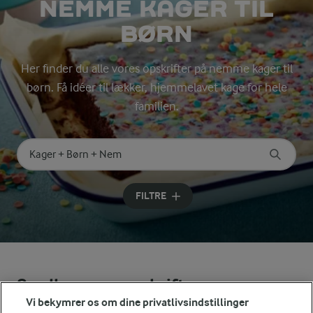
NEMME KAGER TIL
BØRN
Her finder du alle vores opskrifter på nemme kager til
børn. Få idéer til lækker, hjemmelavet kage for hele
familien.
Søg på kategori
Indtast søgeord for at søge
FILTRE
Se alle vores opskrifter
Vi bekymrer os om dine privatlivsindstillinger