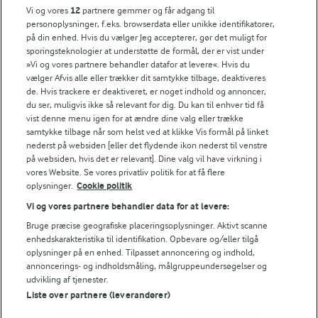
Popularitet
Vi og vores
12
partnere gemmer og får adgang til
personoplysninger, f.eks. browserdata eller unikke identifikatorer,
på din enhed. Hvis du vælger Jeg accepterer, gør det muligt for
sporingsteknologier at understøtte de formål, der er vist under
»Vi og vores partnere behandler datafor at levere«. Hvis du
vælger Afvis alle eller trækker dit samtykke tilbage, deaktiveres
de. Hvis trackere er deaktiveret, er noget indhold og annoncer,
du ser, muligvis ikke så relevant for dig. Du kan til enhver tid få
vist denne menu igen for at ændre dine valg eller trække
samtykke tilbage når som helst ved at klikke Vis formål på linket
nederst på websiden [eller det flydende ikon nederst til venstre
på websiden, hvis det er relevant]. Dine valg vil have virkning i
vores Website. Se vores privatliv politik for at få flere
oplysninger.
Cookie politik
Vi og vores partnere behandler data for at levere:
Bruge præcise geografiske placeringsoplysninger. Aktivt scanne
2 TIMER
1 TIME 30 MIN
enhedskarakteristika til identifikation. Opbevare og/eller tilgå
Nem chokoladekage i
Nem kage med
oplysninger på en enhed. Tilpasset annoncering og indhold,
bradepande
valgfrit fyld
annoncerings- og indholdsmåling, målgruppeundersøgelser og
udvikling af tjenester.
(5577)
(68)
Liste over partnere (leverandører)