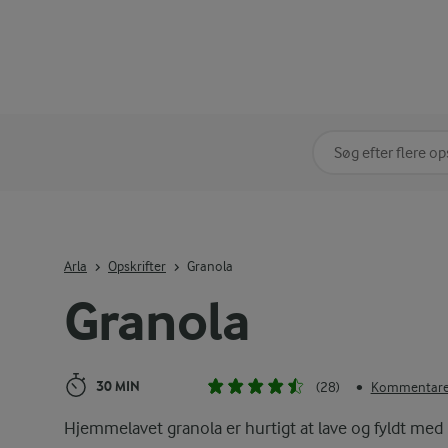
Søg på kategori
Indtast søgeord for 
Arla
Opskrifter
Granola
Granola
30 MIN
(28)
Kommentarer
•
Hjemmelavet granola er hurtigt at lave og fyldt med