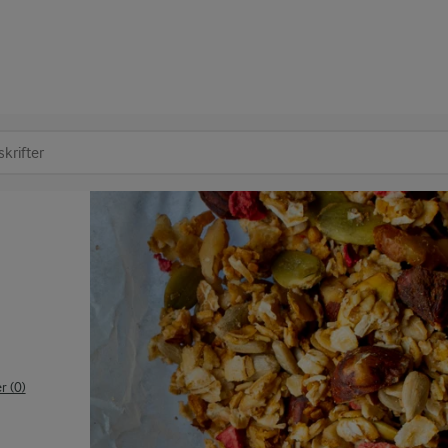
at søge
 (0)