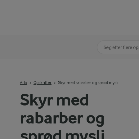
Søg på kategori
Indtast søgeord for 
Arla
Opskrifter
Skyr med rabarber og sprød mysli
Skyr med
rabarber og
sprød mysli