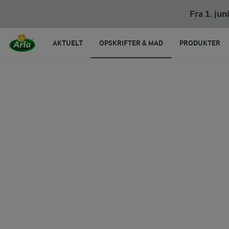
Skyr med rabarber og sprød mysli
Fra 1. ju
AKTUELT
OPSKRIFTER & MAD
PRODUKTER