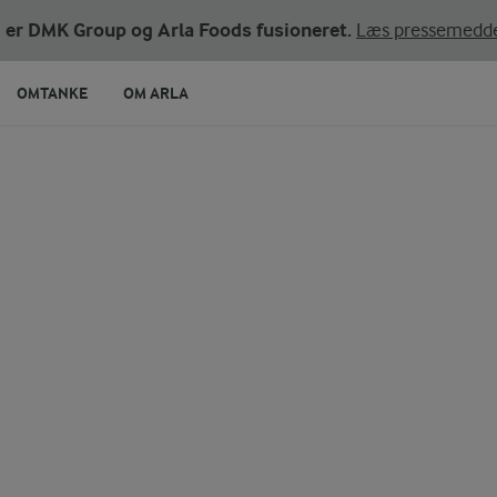
ni er DMK Group og Arla Foods fusioneret.
Læs pressemedde
OMTANKE
OM ARLA