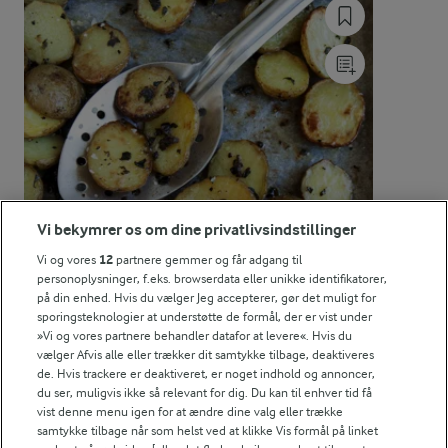
Energifordeling
ENERGI PR 100 G
2 g
Fiber:
1,6 g
Protein:
Vi bekymrer os om dine privatlivsindstillinger
5 g
Fedt:
Vi og vores
12
partnere gemmer og får adgang til
personoplysninger, f.eks. browserdata eller unikke identifikatorer,
14,8 g
Kulhydrat:
på din enhed. Hvis du vælger Jeg accepterer, gør det muligt for
sporingsteknologier at understøtte de formål, der er vist under
»Vi og vores partnere behandler datafor at levere«. Hvis du
vælger Afvis alle eller trækker dit samtykke tilbage, deaktiveres
de. Hvis trackere er deaktiveret, er noget indhold og annoncer,
du ser, muligvis ikke så relevant for dig. Du kan til enhver tid få
vist denne menu igen for at ændre dine valg eller trække
samtykke tilbage når som helst ved at klikke Vis formål på linket
45 MIN