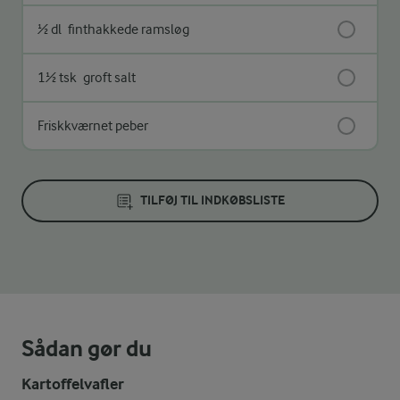
½ dl
finthakkede ramsløg
1½ tsk
groft salt
Friskkværnet peber
TILFØJ TIL INDKØBSLISTE
Sådan gør du
Kartoffelvafler