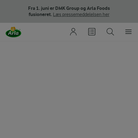
Fra 1. juni er DMK Group og Arla Foods
fusioneret.
Læs pressemeddelelsen her