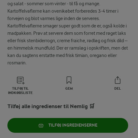
og salat - sommer som vinter - til få og mange.
Kartoffelvaflerne kan ovenikøbet forberedes 3-4 timer i
forvejen og blot varmes lige inden de serveres.
Kartoffelvaflerne smager super godt som de er, også kolde i
madpakken. Prøv at servere dem som forret med røget laks
eller frisk stenbiderrogn, creme fraiche, rødløg og frisk dild –
en himmelsk mundfuld. Der er ramsløg i opskriften, men det
kan du sagtens erstatte med frisk timian, oregano eller
rosmarin.
TILFØJ TIL
GEM
DEL
INDKØBSLISTE
Tilføj alle ingredienser til Nemlig 🛒
TILFØJ INGREDIENSERNE