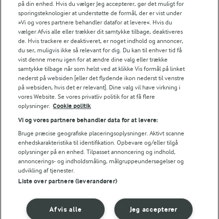
på din enhed. Hvis du vælger Jeg accepterer, gør det muligt for
Energiindhold:
sporingsteknologier at understøtte de formål, der er vist under
Chateaubriand og bagte hvidløg
»Vi og vores partnere behandler datafor at levere«. Hvis du
239 kJ / 57 kcal
vælger Afvis alle eller trækker dit samtykke tilbage, deaktiveres
de. Hvis trackere er deaktiveret, er noget indhold og annoncer,
Energifordeling
du ser, muligvis ikke så relevant for dig. Du kan til enhver tid få
vist denne menu igen for at ændre dine valg eller trække
samtykke tilbage når som helst ved at klikke Vis formål på linket
ENERGI PR 100 G
nederst på websiden [eller det flydende ikon nederst til venstre
på websiden, hvis det er relevant]. Dine valg vil have virkning i
vores Website. Se vores privatliv politik for at få flere
1,2 g
Fiber:
oplysninger.
Cookie politik
Vi og vores partnere behandler data for at levere:
1 g
Protein:
Bruge præcise geografiske placeringsoplysninger. Aktivt scanne
enhedskarakteristika til identifikation. Opbevare og/eller tilgå
1,6 g
Fedt:
oplysninger på en enhed. Tilpasset annoncering og indhold,
annoncerings- og indholdsmåling, målgruppeundersøgelser og
udvikling af tjenester.
9,6 g
Kulhydrat:
Liste over partnere (leverandører)
Afvis alle
Jeg accepterer