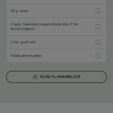
50 g
smør
2 spsk
hakkede oreganoblade eller 2 tsk
tørret oregano
1 tsk
groft salt
Friskkværnet peber
TILFØJ TIL INDKØBSLISTE