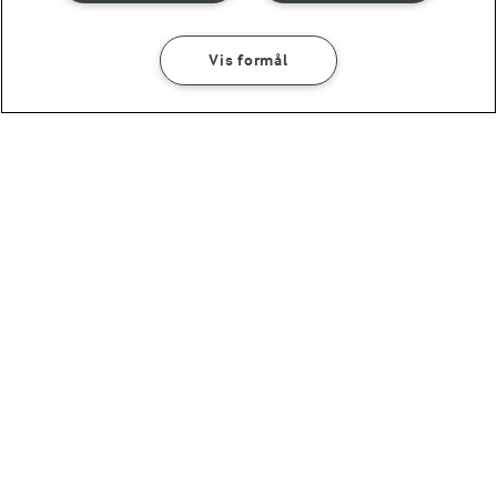
Vis formål
1 TIME
SÅDAN GØR DU
INGREDIENSER
Chateaubriand og bagte hvidløg
(16)
45 MIN
Små bagte kartofler
Andre gode forslag