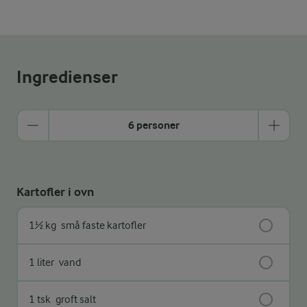
Ingredienser
6 personer
Kartofler i ovn
1½ kg
små faste kartofler
1 liter
vand
1 tsk
groft salt