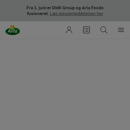
Fra 1. juni er DMK Group og Arla Foods
fusioneret.
Læs pressemeddelelsen her