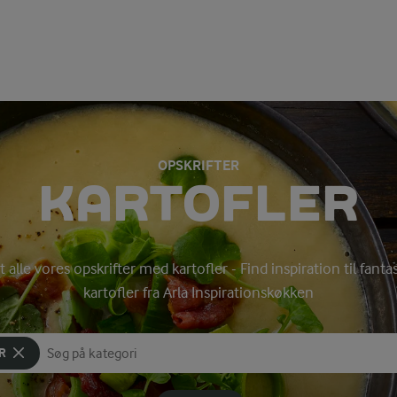
OPSKRIFTER
KARTOFLER
 alle vores opskrifter med kartofler - Find inspiration til fant
kartofler fra Arla Inspirationskøkken
R
Søg på kategori
Indtast søgeord for at søge