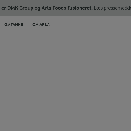
ni er DMK Group og Arla Foods fusioneret.
Læs pressemedde
OMTANKE
OM ARLA