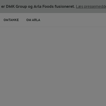
ni er DMK Group og Arla Foods fusioneret.
Læs pressemedde
OMTANKE
OM ARLA