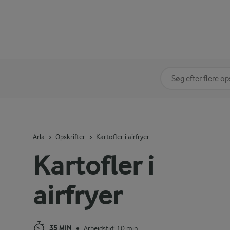
Søg på kategori
Indtast søgeord for 
Arla
Opskrifter
Kartofler i airfryer
Kartofler i
airfryer
35 MIN
Arbejdstid: 10 min
•