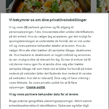
57,6 g
Protein:
Vi bekymrer os om dine privatlivsindstillinger
40 g
Fedt:
Vi og vores
12
partnere gemmer og får adgang til
personoplysninger, f.eks. browserdata eller unikke identifikatorer,
på din enhed. Hvis du vælger Jeg accepterer, gør det muligt for
78,5 g
Kulhydrat:
sporingsteknologier at understøtte de formål, der er vist under
»Vi og vores partnere behandler datafor at levere«. Hvis du
vælger Afvis alle eller trækker dit samtykke tilbage, deaktiveres
de. Hvis trackere er deaktiveret, er noget indhold og annoncer,
du ser, muligvis ikke så relevant for dig. Du kan til enhver tid få
vist denne menu igen for at ændre dine valg eller trække
samtykke tilbage når som helst ved at klikke Vis formål på linket
nederst på websiden [eller det flydende ikon nederst til venstre
15 MIN
20 MIN
på websiden, hvis det er relevant]. Dine valg vil have virkning i
Blomkålssalat
Spids
vores Website. Se vores privatliv politik for at få flere
oplysninger.
Cookie politik
(6)
Vi og vores partnere behandler data for at levere:
Bruge præcise geografiske placeringsoplysninger. Aktivt scanne
enhedskarakteristika til identifikation. Opbevare og/eller tilgå