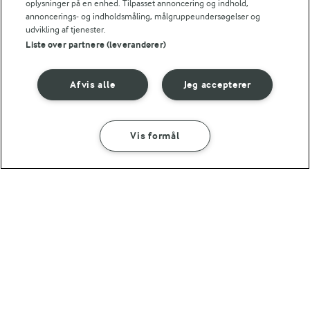
oplysninger på en enhed. Tilpasset annoncering og indhold,
annoncerings- og indholdsmåling, målgruppeundersøgelser og
udvikling af tjenester.
For at se denne video skal du give tilladelse
Liste over partnere (leverandører)
til de nødvendige cookies.
GIV TILLADELSE HER
Afvis alle
Jeg accepterer
Vis formål
SÅDAN GØR DU
INGREDIENSER
RELATERET VIDEO
Kartoffeltærte
En nem og lækker kartoffeltærte, hvor du kan få ryddet op i
40 MIN
køleskab og skuffer.
Kartoffeltærte
LAKTOSEFRI MADLAVNING