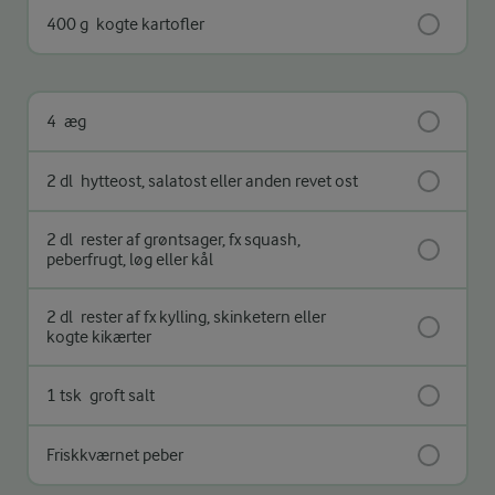
400 g
kogte kartofler
4
æg
2 dl
hytteost, salatost eller anden revet ost
2 dl
rester af grøntsager, fx squash,
peberfrugt, løg eller kål
2 dl
rester af fx kylling, skinketern eller
kogte kikærter
1 tsk
groft salt
Friskkværnet peber