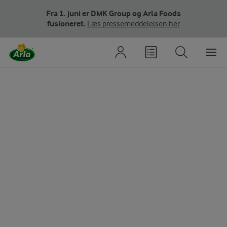
Fra 1. juni er DMK Group og Arla Foods
fusioneret.
Læs pressemeddelelsen her