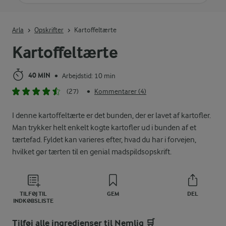
Indtast søgeord for at søge
Arla
Opskrifter
Kartoffeltærte
Kartoffeltærte
40 MIN
Arbejdstid: 10 min
•
(27)
Kommentarer (4)
•
I denne kartoffeltærte er det bunden, der er lavet af kartofler.
Man trykker helt enkelt kogte kartofler ud i bunden af et
tærtefad. Fyldet kan varieres efter, hvad du har i forvejen,
hvilket gør tærten til en genial madspildsopskrift.
TILFØJ TIL
GEM
DEL
INDKØBSLISTE
Tilføj alle ingredienser til Nemlig 🛒