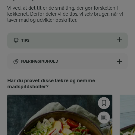
Vi ved, at det tit er de små ting, der gør forskellen i
køkkenet. Derfor deler vi de tips, vi selv bruger, når vi
laver mad og udvikler opskrifter.
TIPS
Du kan nemt variere fyldet, som det passer dig og få tømt køkke
NÆRINGSINDHOLD
Energiindhold:
Har du prøvet disse lækre og nemme
madspildsboller?
3794 kJ / 907 kcal
Energifordeling
ENERGI
10,5 g
Fiber: