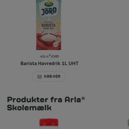
ARLA® JÖRĐ
Barista Havredrik 1L UHT
KØB HER
BARISTA HAVREDRIK 1L UHT
Produkter fra Arla®
Skolemælk