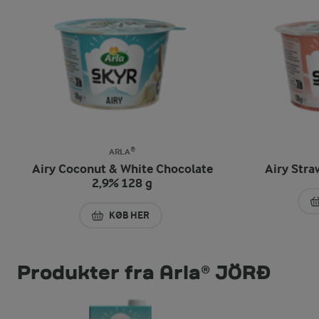
ARLA®
Airy Coconut & White Chocolate
Airy Stra
2,9% 128 g
KØB HER
AIRY COCONUT & WHITE CHOCOLATE 2,9% 1
Produkter fra Arla® JÖRĐ