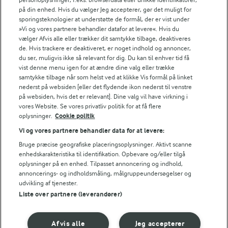
Andelshaverinfo: Mælkepris
på din enhed. Hvis du vælger Jeg accepterer, gør det muligt for
Fødevarestyrelsens smiley-rapporter for Arla Foods
sporingsteknologier at understøtte de formål, der er vist under
Fødevarestyrelsens smiley-rapporter for Jörd
»Vi og vores partnere behandler datafor at levere«. Hvis du
Fødevarestyrelsens smiley-rapporter for Lurpak PB
vælger Afvis alle eller trækker dit samtykke tilbage, deaktiveres
de. Hvis trackere er deaktiveret, er noget indhold og annoncer,
du ser, muligvis ikke så relevant for dig. Du kan til enhver tid få
vist denne menu igen for at ændre dine valg eller trække
samtykke tilbage når som helst ved at klikke Vis formål på linket
Følg
nederst på websiden [eller det flydende ikon nederst til venstre
på websiden, hvis det er relevant]. Dine valg vil have virkning i
vores Website. Se vores privatliv politik for at få flere
oplysninger.
Cookie politik
Vi og vores partnere behandler data for at levere:
Bruge præcise geografiske placeringsoplysninger. Aktivt scanne
enhedskarakteristika til identifikation. Opbevare og/eller tilgå
oplysninger på en enhed. Tilpasset annoncering og indhold,
© 2026 Arla Foods
annoncerings- og indholdsmåling, målgruppeundersøgelser og
Vælg en anden cookies
udvikling af tjenester.
Liste over partnere (leverandører)
Cookie politik
Afvis alle
Jeg accepterer