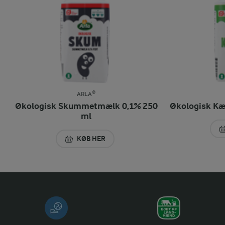
ARLA®
Økologisk Skummetmælk 0,1% 250
Økologisk Kæ
ml
KØB HER
ØKOLOGISK SKUMMETMÆLK 0,1% 250 ML