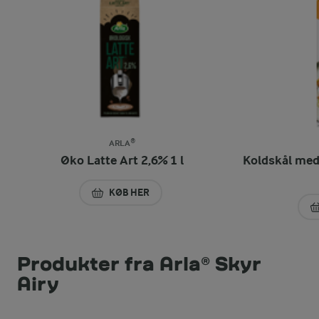
ARLA®
Øko Latte Art 2,6% 1 l
Koldskål med
KØB HER
ØKO LATTE ART 2,6% 1 L
Produkter fra Arla® Skyr
Airy