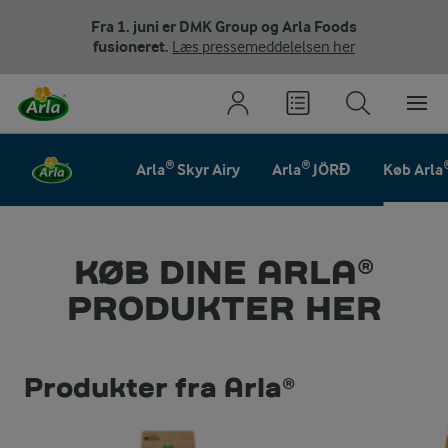
Fra 1. juni er DMK Group og Arla Foods
fusioneret.
Læs pressemeddelelsen her
Arla® Skyr Airy
Arla® JÖRĐ
Køb Arla
KØB DINE ARLA®
PRODUKTER HER
Produkter fra Arla®