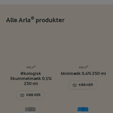
Alle Arla® produkter
ARLA®
ARLA®
Økologisk
Minimælk 0,4% 250 ml
Skummetmælk 0,1%
250 ml
KØB HER
MINIMÆLK 0,4% 2
KØB HER
ØKOLOGISK SKUMMETMÆLK 0,1% 250 ML