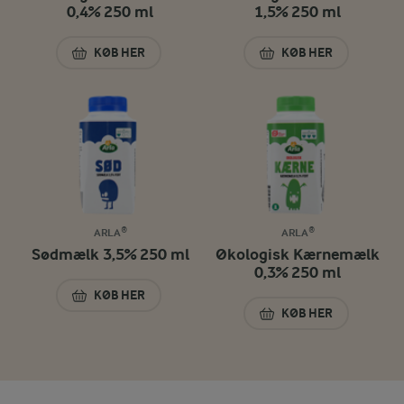
0,4% 250 ml
1,5% 250 ml
KØB HER
KØB HER
ØKOLOGISK MINIMÆLK 0,4% 250 ML
ØKOLOGISK LETMÆ
ARLA®
ARLA®
Sødmælk 3,5% 250 ml
Økologisk Kærnemælk
0,3% 250 ml
KØB HER
SØDMÆLK 3,5% 250 ML
KØB HER
ØKOLOGISK KÆRN