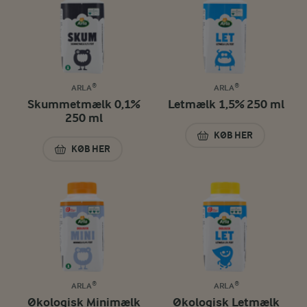
ARLA®
ARLA®
Skummetmælk 0,1%
Letmælk 1,5% 250 ml
250 ml
KØB HER
LETMÆLK 1,5% 25
KØB HER
SKUMMETMÆLK 0,1% 250 ML
ARLA®
ARLA®
Økologisk Minimælk
Økologisk Letmælk