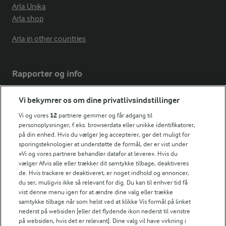
Arla Unika
Arla shop
Arla in other countries
Rapporter og info
Vi bekymrer os om dine privatlivsindstillinger
Årsrapport
FarmAhead™ Check rapport
Vi og vores
12
partnere gemmer og får adgang til
Andelshaverinfo: Mælkepris
personoplysninger, f.eks. browserdata eller unikke identifikatorer,
på din enhed. Hvis du vælger Jeg accepterer, gør det muligt for
Fødevarestyrelsens smiley-rapporter for Arla Foods
sporingsteknologier at understøtte de formål, der er vist under
Fødevarestyrelsens smiley-rapporter for Jörd
»Vi og vores partnere behandler datafor at levere«. Hvis du
Fødevarestyrelsens smiley-rapporter for Lurpak PB
vælger Afvis alle eller trækker dit samtykke tilbage, deaktiveres
de. Hvis trackere er deaktiveret, er noget indhold og annoncer,
du ser, muligvis ikke så relevant for dig. Du kan til enhver tid få
vist denne menu igen for at ændre dine valg eller trække
samtykke tilbage når som helst ved at klikke Vis formål på linket
Følg
nederst på websiden [eller det flydende ikon nederst til venstre
på websiden, hvis det er relevant]. Dine valg vil have virkning i