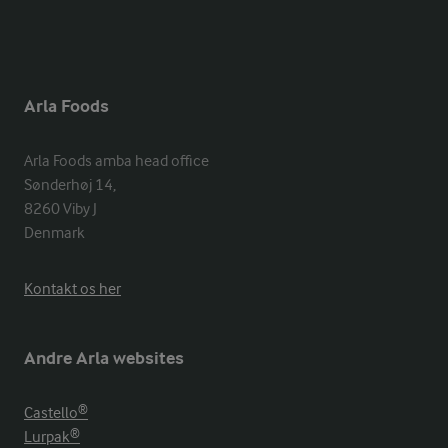
Arla Foods
Arla Foods amba head office

Sønderhøj 14, 

8260 Viby J 

Denmark
Kontakt os her
Andre Arla websites
Castello®
Lurpak®