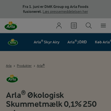
Fra 1. juni er DMK Group og Arla Foods
fusioneret.
Læs pressemeddelelsen her
Arla® Skyr Airy
Arla® JÖRĐ
Køb Arla
Arla
Produkter
Arla®
Arla® Økologisk
Skummetmælk 0,1% 250