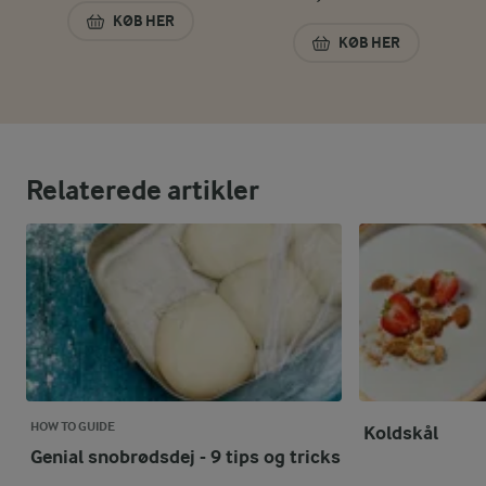
KØB HER
SØDMÆLK 3,5% 250 ML
KØB HER
ØKOLOGISK KÆRN
Relaterede artikler
HOW TO GUIDE
Koldskål
Genial snobrødsdej - 9 tips og tricks