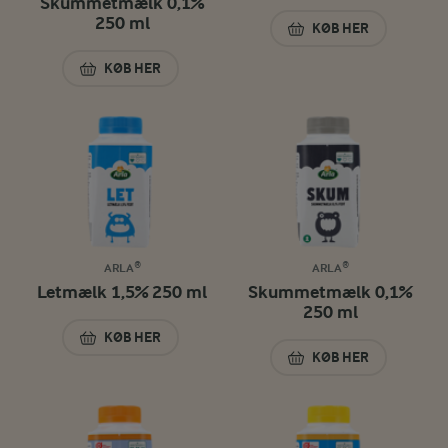
Skummetmælk 0,1%
250 ml
KØB HER
MINIMÆLK 0,4% 2
KØB HER
ØKOLOGISK SKUMMETMÆLK 0,1% 250 ML
ARLA®
ARLA®
Letmælk 1,5% 250 ml
Skummetmælk 0,1%
250 ml
KØB HER
LETMÆLK 1,5% 250 ML
KØB HER
SKUMMETMÆLK 0,