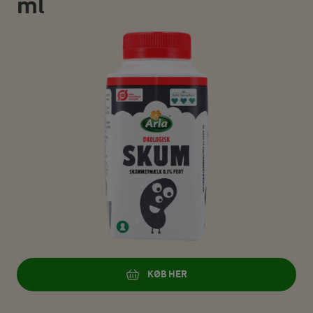
ml
KØB HER