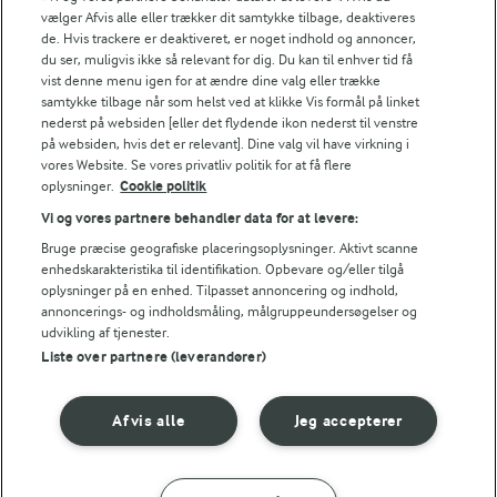
Fødevarestyrelsens smiley-rapporter for Lurpak PB
vælger Afvis alle eller trækker dit samtykke tilbage, deaktiveres
de. Hvis trackere er deaktiveret, er noget indhold og annoncer,
du ser, muligvis ikke så relevant for dig. Du kan til enhver tid få
vist denne menu igen for at ændre dine valg eller trække
samtykke tilbage når som helst ved at klikke Vis formål på linket
Følg
nederst på websiden [eller det flydende ikon nederst til venstre
på websiden, hvis det er relevant]. Dine valg vil have virkning i
vores Website. Se vores privatliv politik for at få flere
oplysninger.
Cookie politik
Vi og vores partnere behandler data for at levere:
Bruge præcise geografiske placeringsoplysninger. Aktivt scanne
enhedskarakteristika til identifikation. Opbevare og/eller tilgå
oplysninger på en enhed. Tilpasset annoncering og indhold,
© 2026 Arla Foods
annoncerings- og indholdsmåling, målgruppeundersøgelser og
Vælg en anden cookies
udvikling af tjenester.
Liste over partnere (leverandører)
Cookie politik
Afvis alle
Jeg accepterer
Betingelser for brug
Håndtering af personlige oplysninger