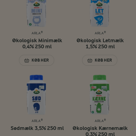
ARLA®
ARLA®
Økologisk Minimælk
Økologisk Letmælk
0,4% 250 ml
1,5% 250 ml
KØB HER
KØB HER
ØKOLOGISK MINIMÆLK 0,4% 250 ML
ØKOLOGISK LETMÆ
ARLA®
ARLA®
Sødmælk 3,5% 250 ml
Økologisk Kærnemælk
0,3% 250 ml