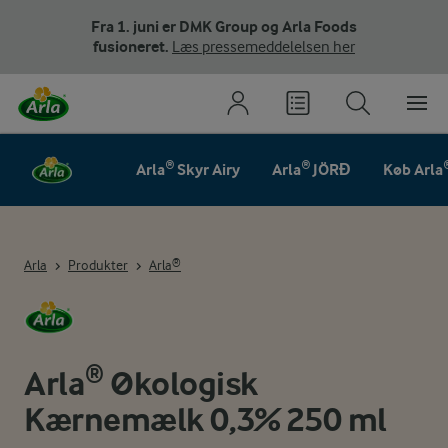
Fra 1. juni er DMK Group og Arla Foods
fusioneret.
Læs pressemeddelelsen her
Arla® Skyr Airy
Arla® JÖRĐ
Køb Arla
Arla
Produkter
Arla®
Arla® Økologisk
Kærnemælk 0,3% 250 ml