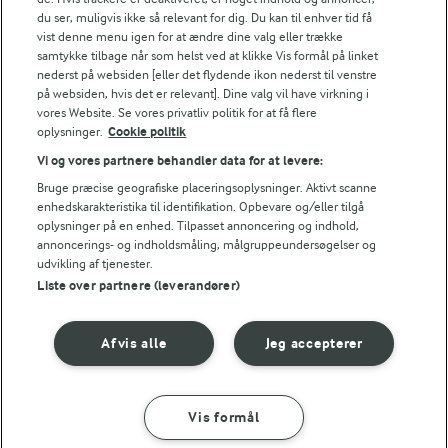
du ser, muligvis ikke så relevant for dig. Du kan til enhver tid få
vist denne menu igen for at ændre dine valg eller trække
samtykke tilbage når som helst ved at klikke Vis formål på linket
Følg
nederst på websiden [eller det flydende ikon nederst til venstre
på websiden, hvis det er relevant]. Dine valg vil have virkning i
vores Website. Se vores privatliv politik for at få flere
oplysninger.
Cookie politik
Vi og vores partnere behandler data for at levere:
Bruge præcise geografiske placeringsoplysninger. Aktivt scanne
enhedskarakteristika til identifikation. Opbevare og/eller tilgå
oplysninger på en enhed. Tilpasset annoncering og indhold,
© 2026 Arla Foods
annoncerings- og indholdsmåling, målgruppeundersøgelser og
Vælg en anden cookies
udvikling af tjenester.
Liste over partnere (leverandører)
Cookie politik
Afvis alle
Jeg accepterer
Betingelser for brug
Håndtering af personlige oplysninger
Vis formål