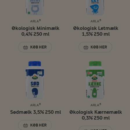
ARLA®
ARLA®
Økologisk Minimælk
Økologisk Letmælk
0,4% 250 ml
1,5% 250 ml
KØB HER
KØB HER
ØKOLOGISK MINIMÆLK 0,4% 250 ML
ØKOLOGISK LETMÆ
ARLA®
ARLA®
Sødmælk 3,5% 250 ml
Økologisk Kærnemælk
0,3% 250 ml
KØB HER
SØDMÆLK 3,5% 250 ML