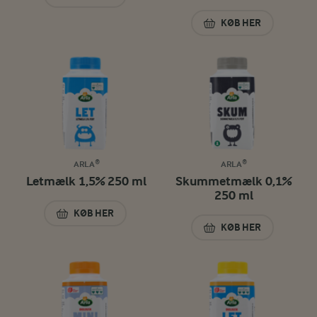
MINIMÆLK 0,4% 250 ML
KØB HER
ØKOLOGISK SKUM
ARLA®
ARLA®
Letmælk 1,5% 250 ml
Skummetmælk 0,1%
250 ml
KØB HER
LETMÆLK 1,5% 250 ML
KØB HER
SKUMMETMÆLK 0,