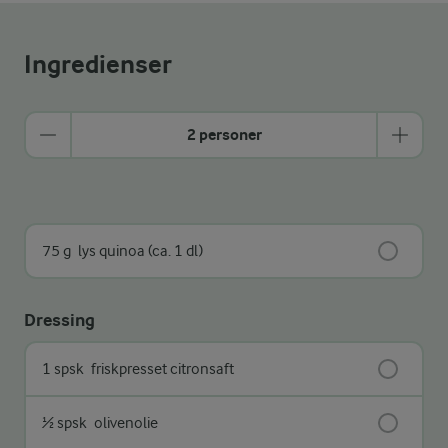
Ingredienser
2 personer
75 g
lys quinoa (ca. 1 dl)
Dressing
1 spsk
friskpresset citronsaft
½ spsk
olivenolie