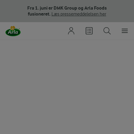
Fra 1. juni er DMK Group og Arla Foods
fusioneret.
Læs pressemeddelelsen her