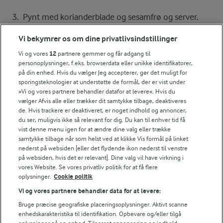
Pynt med korianderblade og sesamfrø og server.
Vi bekymrer os om dine privatlivsindstillinger
Vi og vores
12
partnere gemmer og får adgang til
Bedømmelse
personoplysninger, f.eks. browserdata eller unikke identifikatorer,
på din enhed. Hvis du vælger Jeg accepterer, gør det muligt for
1
2
3
4
5
sporingsteknologier at understøtte de formål, der er vist under
»Vi og vores partnere behandler datafor at levere«. Hvis du
vælger Afvis alle eller trækker dit samtykke tilbage, deaktiveres
de. Hvis trackere er deaktiveret, er noget indhold og annoncer,
NÆRINGSINDHOLD, PR 100 G
du ser, muligvis ikke så relevant for dig. Du kan til enhver tid få
vist denne menu igen for at ændre dine valg eller trække
samtykke tilbage når som helst ved at klikke Vis formål på linket
Energiindhold:
nederst på websiden [eller det flydende ikon nederst til venstre
på websiden, hvis det er relevant]. Dine valg vil have virkning i
419 kJ / 100 kcal
vores Website. Se vores privatliv politik for at få flere
oplysninger.
Cookie politik
Energifordeling
For at se denne video skal du give tilladelse
Vi og vores partnere behandler data for at levere:
til de nødvendige cookies.
Bruge præcise geografiske placeringsoplysninger. Aktivt scanne
ENERGI PR 100 G
GIV TILLADELSE HER
enhedskarakteristika til identifikation. Opbevare og/eller tilgå