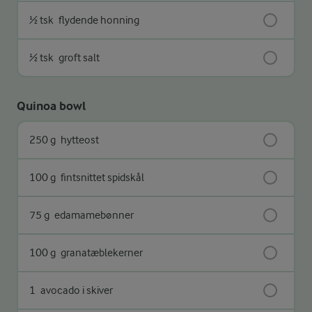
½ tsk
flydende honning
½ tsk
groft salt
Quinoa bowl
250 g
hytteost
100 g
fintsnittet spidskål
75 g
edamamebønner
100 g
granatæblekerner
1
avocado i skiver