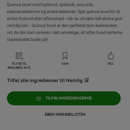
Quinoa bowl med hytteost, spidskål, avocado,
edamamebønner og andre lækkerier. Spis quinoa bowl'en til
enten frokost eller aftensmad - når du vil være lidt ekstra god
ved dig selv... Quinoa bowl er den perfekte tøm-køleskabet
ret, da den kan varieres i det uendelige, alt efter hvad resterne
i køleskabet byder på!
TILFØJ TIL
GEM
DEL
INDKØBSLISTE
Tilføj alle ingredienser til Nemlig 🛒
TILFØJ INGREDIENSERNE
ÅBEN INDKØBSLISTEN