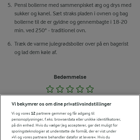
Pensl bollerne med sammenpisket æg og drys med
sukker og kanel. Sæt straks pladen i ovnen og bag
bollerne til de er gyldne og gennembagte i 18-20
min. ved 250° - traditionel ovn.
Træk de varme julegrødsboller over på en bagerist
og lad dem køle af.
Bedømmelse
1
2
3
4
5
Vi bekymrer os om dine privatlivsindstillinger
Vi og vores
12
partnere gemmer og får adgang til
Tips til opskriften
personoplysninger, f.eks. browserdata eller unikke identifikatorer,
på din enhed. Hvis du vælger Jeg accepterer, gør det muligt for
Vi ved, at det tit er de små ting, der gør forskellen i
sporingsteknologier at understøtte de formål, der er vist under
køkkenet. Derfor deler vi de tips, vi selv bruger, når vi
»Vi og vores partnere behandler datafor at levere«. Hvis du
laver mad og udvikler opskrifter.