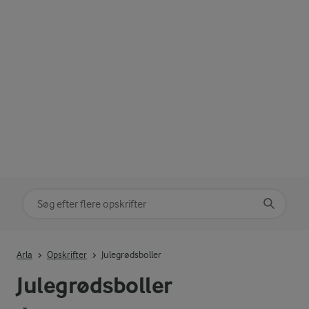
Søg på kategori
Indtast søgeord for at søge
Arla
Opskrifter
Julegrødsboller
Julegrødsboller