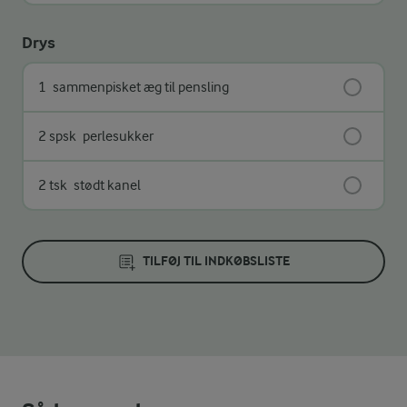
Drys
1
sammenpisket æg til pensling
2 spsk
perlesukker
2 tsk
stødt kanel
TILFØJ TIL INDKØBSLISTE