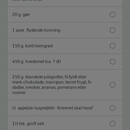
20 g
gær
1 spsk
flydende honning
150 g
kold risengrød
450 g
hvedemel (ca. 7 dl)
250 g
blandede julegodter, fx fyldt eller
mørk chokolade, marcipan, tørret frugt, fx
dadler, svesker, ananas, pomerans eller
rosiner
½
appelsin (usprøjtet) - fintrevet skal heraf
1½ tsk
groft salt