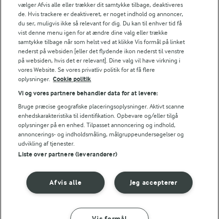
vælger Afvis alle eller trækker dit samtykke tilbage, deaktiveres
de. Hvis trackere er deaktiveret, er noget indhold og annoncer,
du ser, muligvis ikke så relevant for dig. Du kan til enhver tid få
vist denne menu igen for at ændre dine valg eller trække
TIP
samtykke tilbage når som helst ved at klikke Vis formål på linket
nederst på websiden [eller det flydende ikon nederst til venstre
Hvis du koldhæver bollerne, kan gærmængden sættes ned til 1
på websiden, hvis det er relevant]. Dine valg vil have virkning i
TILBEREDNINGSTIP
vores Website. Se vores privatliv politik for at få flere
oplysninger.
Cookie politik
For ekstra sprøde boller: Smid ca. 1 dl koldt vand ind i bunde
Vi og vores partnere behandler data for at levere:
TIP
Bruge præcise geografiske placeringsoplysninger. Aktivt scanne
enhedskarakteristika til identifikation. Opbevare og/eller tilgå
Grødboller er geniale at bage, hvis du har en rest grød i oversk
oplysninger på en enhed. Tilpasset annoncering og indhold,
NÆRINGSINDHOLD, PR 100 G
annoncerings- og indholdsmåling, målgruppeundersøgelser og
udvikling af tjenester.
Liste over partnere (leverandører)
Energiindhold:
Har du ikke en rest grød 'på lager'? Find opskriften
på den bedste risengrød lige her.
964 kJ / 230 kcal
Afvis alle
Jeg accepterer
Energifordeling
Vis formål