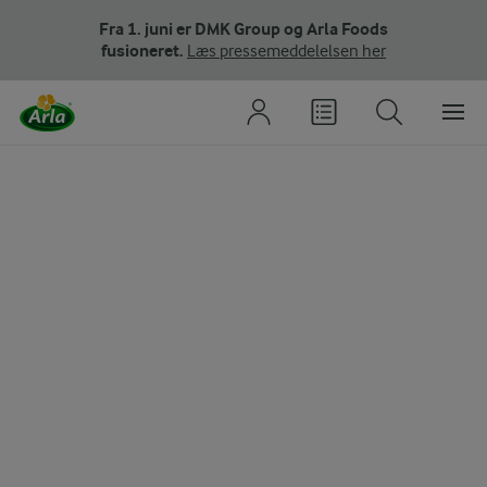
Fra 1. juni er DMK Group og Arla Foods
fusioneret.
Læs pressemeddelelsen her