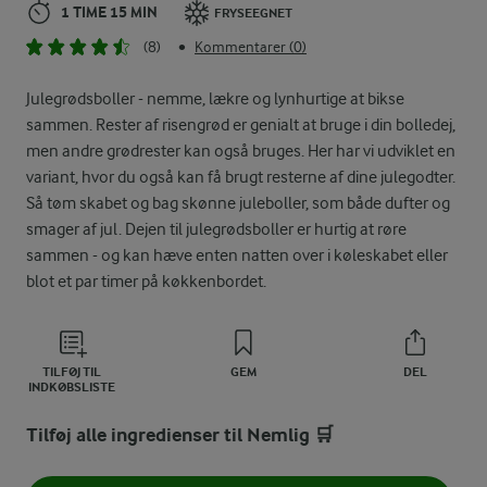
1 TIME 15 MIN
FRYSEEGNET
(8)
Kommentarer (0)
•
Julegrødsboller - nemme, lækre og lynhurtige at bikse
sammen. Rester af risengrød er genialt at bruge i din bolledej,
men andre grødrester kan også bruges. Her har vi udviklet en
variant, hvor du også kan få brugt resterne af dine julegodter.
Så tøm skabet og bag skønne juleboller, som både dufter og
smager af jul. Dejen til julegrødsboller er hurtig at røre
sammen - og kan hæve enten natten over i køleskabet eller
blot et par timer på køkkenbordet.
TILFØJ TIL
GEM
DEL
INDKØBSLISTE
Tilføj alle ingredienser til Nemlig 🛒