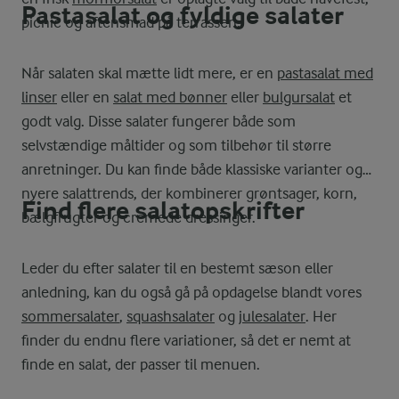
Pastasalat og fyldige salater
picnic og aftensmad på terrassen.
Når salaten skal mætte lidt mere, er en
pastasalat med
linser
eller en
salat med bønner
eller
bulgursalat
et
godt valg. Disse salater fungerer både som
selvstændige måltider og som tilbehør til større
anretninger. Du kan finde både klassiske varianter og
nyere salattrends, der kombinerer grøntsager, korn,
Find flere salatopskrifter
bælgfrugter og cremede dressinger.
Leder du efter salater til en bestemt sæson eller
anledning, kan du også gå på opdagelse blandt vores
sommersalater
,
squashsalater
og
julesalater
. Her
finder du endnu flere variationer, så det er nemt at
finde en salat, der passer til menuen.