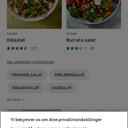
10 MIN
10 MIN
Kålsalat
Burrata salat
(17)
(9)
RELATEREDE KATEGORIER
FENNIKELSALAT
PERLEBYGSALAT
SQUASHSALAT
JULESALAT
Se mere
Vi bekymrer os om dine privatlivsindstillinger