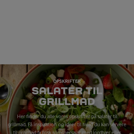
OPSKRIFTER
SALATER TIL
GRILLMAD
Her finder du alle vores opskrifter på salater til
grillmad. Få inspiration og ideer til hvad du kan servere
til grillmad fx frisk sommersalat med jordbær eller