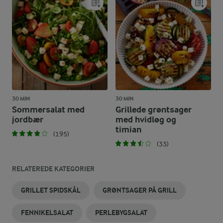
30 MIN
30 MIN
Sommersalat med
Grillede grøntsager
jordbær
med hvidløg og
timian
(195)
(33)
RELATEREDE KATEGORIER
GRILLET SPIDSKÅL
GRØNTSAGER PÅ GRILL
FENNIKELSALAT
PERLEBYGSALAT