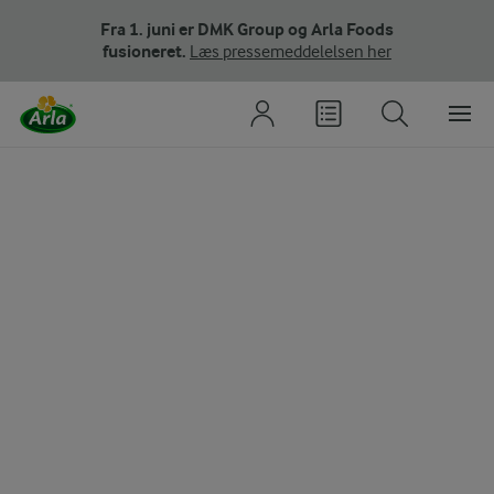
Fra 1. juni er DMK Group og Arla Foods
fusioneret.
Læs pressemeddelelsen her