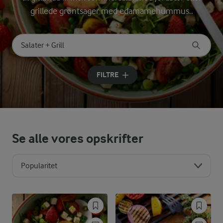
grillede grøntsager med edamamehummus..
Søg på kategori
Indtast søgeord for at søge
FILTRE
Se alle vores opskrifter
Popularitet