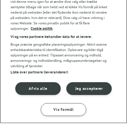
vist denne menu igen for at ændre dine valg eller trække
samtykke tilbage når som helst ved at klikke Vis formål på linket
nederst på websiden [eller det flydende ikon nederst til venstre
på websiden, hvis det er relevant]. Dine valg vil have virkning i
vores Website. Se vores privatliv politik for at få flere
oplysninger.
Cookie politik
Vi og vores partnere behandler data for at levere:
Bruge præcise geografiske placeringsoplysninger. Aktivt scanne
enhedskarakteristika til identifikation. Opbevare og/eller tilgå
oplysninger på en enhed. Tilpasset annoncering og indhold,
annoncerings- og indholdsmåling, målgruppeundersøgelser og
35 MIN
MAD GIVER LÆRING TIL LIVET
udvikling af tjenester.
Kan det at dufte og
Tabbouleh
Liste over partnere (leverandører)
smage lære os noget?
(7)
Afvis alle
Jeg accepterer
Vis formål