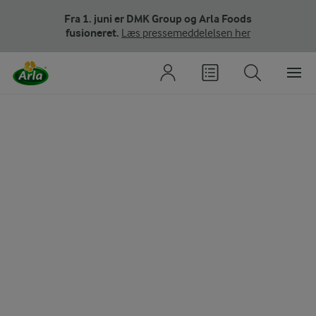
Fra 1. juni er DMK Group og Arla Foods
fusioneret.
Læs pressemeddelelsen her