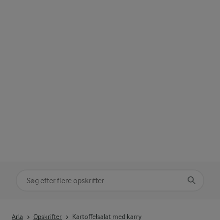
Søg på kategori
Indtast søgeord for at søge
Arla
Opskrifter
Kartoffelsalat med karry