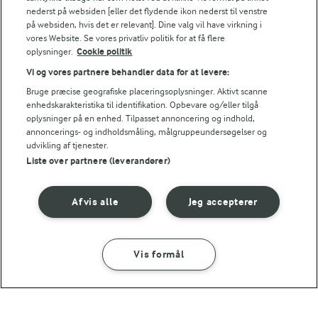
fløde, eddike og sukker.
296 kJ / 71 kcal
nederst på websiden [eller det flydende ikon nederst til venstre
på websiden, hvis det er relevant]. Dine valg vil have virkning i
vores Website. Se vores privatliv politik for at få flere
Energifordeling
oplysninger.
Cookie politik
Vi og vores partnere behandler data for at levere:
ENERGI PR 100 G
Bruge præcise geografiske placeringsoplysninger. Aktivt scanne
enhedskarakteristika til identifikation. Opbevare og/eller tilgå
0,8 g
Fiber:
oplysninger på en enhed. Tilpasset annoncering og indhold,
annoncerings- og indholdsmåling, målgruppeundersøgelser og
udvikling af tjenester.
1,5 g
Protein:
Liste over partnere (leverandører)
3,4 g
Fedt:
Afvis alle
Jeg accepterer
8,5 g
Kulhydrat:
Vis formål
SÅDAN GØR DU
INGREDIENSER