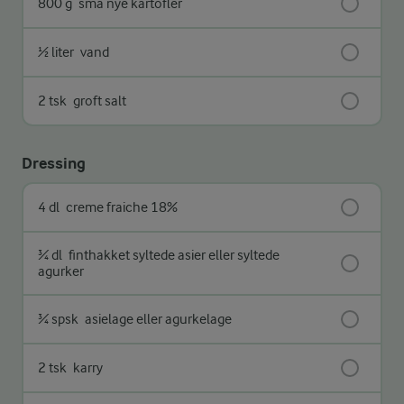
800 g
små nye kartofler
½ liter
vand
2 tsk
groft salt
Dressing
4 dl
creme fraiche 18%
¾ dl
finthakket syltede asier eller syltede
agurker
¾ spsk
asielage eller agurkelage
2 tsk
karry