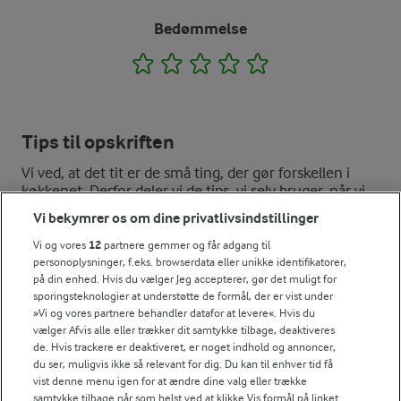
Bedømmelse
1
2
3
4
5
Tips til opskriften
Vi ved, at det tit er de små ting, der gør forskellen i
køkkenet. Derfor deler vi de tips, vi selv bruger, når vi
laver mad og udvikler opskrifter.
Vi bekymrer os om dine privatlivsindstillinger
Vi og vores
12
partnere gemmer og får adgang til
personoplysninger, f.eks. browserdata eller unikke identifikatorer,
FORBERED I GOD TID
på din enhed. Hvis du vælger Jeg accepterer, gør det muligt for
sporingsteknologier at understøtte de formål, der er vist under
Kartoffelsalaten kan gøres helt færdig dagen før. Hvis du synes d
»Vi og vores partnere behandler datafor at levere«. Hvis du
vælger Afvis alle eller trækker dit samtykke tilbage, deaktiveres
NÆRINGSINDHOLD, PR 100 G
de. Hvis trackere er deaktiveret, er noget indhold og annoncer,
du ser, muligvis ikke så relevant for dig. Du kan til enhver tid få
Energiindhold:
vist denne menu igen for at ændre dine valg eller trække
Prøv også den klassiske varme kartoffelsalat med
samtykke tilbage når som helst ved at klikke Vis formål på linket