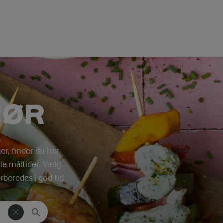
HØR
ger, finder du her
nkle måltider. Vælg
rberedes i god tid