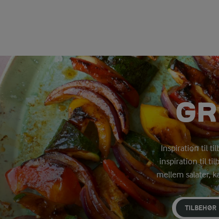
GR
Inspiration til t
inspiration til ti
mellem salater, k
TILBEHØR