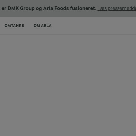
ni er DMK Group og Arla Foods fusioneret.
Læs pressemedde
OMTANKE
OM ARLA