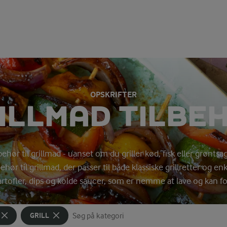
OPSKRIFTER
ILLMAD TILBE
ilbehør til grillmad - uanset om du griller kød, fisk eller grøntsa
lbehør til grillmad, der passer til både klassiske grillretter og e
artofler, dips og kolde saucer, som er nemme at lave og kan fo
GRILL
Søg på kategori