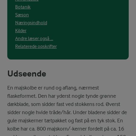
Botanik
Sæson
Næringsindhold
Kilder
Andre læser også ...
Relaterede opskrifter
Udseende
En majskolbe er rund og aflang, nærmest
flaskeformet. Den har yderst nogle tynde grønne
dækblade, som sidder fast ved stokkens rod. Øverst
sidder nogle hvide tråde/hår. Under bladene sidder de
gule majskerner tætpakket og fast på en tyk stok. En
kolbe har ca. 800 majskorn/-kerner fordelt på ca. 16