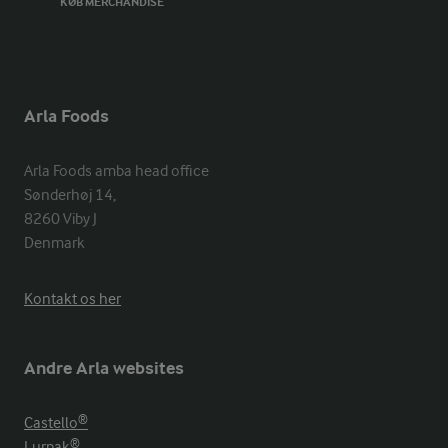
KØB MERCHANDISE
Arla Foods
Arla Foods amba head office

Sønderhøj 14, 

8260 Viby J 

Denmark
Kontakt os her
Andre Arla websites
Castello®
Lurpak®