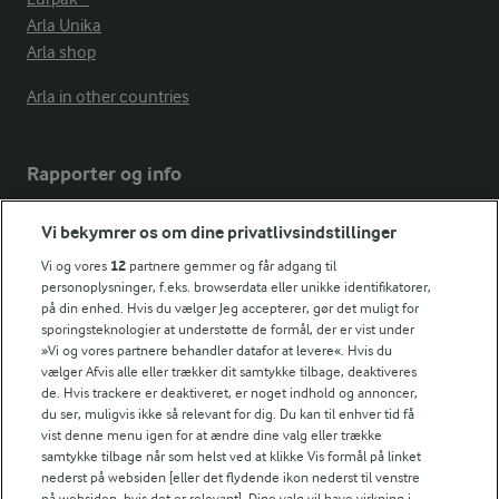
Arla Unika
Arla shop
Arla in other countries
Rapporter og info
Vi bekymrer os om dine privatlivsindstillinger
Årsrapport
FarmAhead™ Check rapport
Vi og vores
12
partnere gemmer og får adgang til
personoplysninger, f.eks. browserdata eller unikke identifikatorer,
Andelshaverinfo: Mælkepris
på din enhed. Hvis du vælger Jeg accepterer, gør det muligt for
Fødevarestyrelsens smiley-rapporter for Arla Foods
sporingsteknologier at understøtte de formål, der er vist under
Fødevarestyrelsens smiley-rapporter for Jörd
»Vi og vores partnere behandler datafor at levere«. Hvis du
Fødevarestyrelsens smiley-rapporter for Lurpak PB
vælger Afvis alle eller trækker dit samtykke tilbage, deaktiveres
de. Hvis trackere er deaktiveret, er noget indhold og annoncer,
du ser, muligvis ikke så relevant for dig. Du kan til enhver tid få
vist denne menu igen for at ændre dine valg eller trække
samtykke tilbage når som helst ved at klikke Vis formål på linket
Følg
nederst på websiden [eller det flydende ikon nederst til venstre
på websiden, hvis det er relevant]. Dine valg vil have virkning i