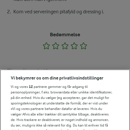
Kom ved serveringen pitafyld og dressing i.
Bedømmelse
1
2
3
4
5
Tips til opskriften
Vi bekymrer os om dine privatlivsindstillinger
Vi ved, at det tit er de små ting, der gør forskellen i
køkkenet. Derfor deler vi de tips, vi selv bruger, når vi
Vi og vores
12
partnere gemmer og får adgang til
laver mad og udvikler opskrifter.
personoplysninger, f.eks. browserdata eller unikke identifikatorer,
på din enhed. Hvis du vælger Jeg accepterer, gør det muligt for
sporingsteknologier at understøtte de formål, der er vist under
»Vi og vores partnere behandler datafor at levere«. Hvis du
SERVERINGSFORSLAG
vælger Afvis alle eller trækker dit samtykke tilbage, deaktiveres
de. Hvis trackere er deaktiveret, er noget indhold og annoncer,
Du kan eventuelt anvende hakkebøf i stedet for skinke.
du ser, muligvis ikke så relevant for dig. Du kan til enhver tid få