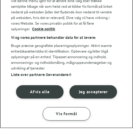
vist denne menu igen for at ændre dine valg eller trække
NÆRINGSINDHOLD, PR 100 G
samtykke tilbage når som helst ved at klikke Vis formål på linket
nederst på websiden [eller det flydende ikon nederst til venstre
Energiindhold:
på websiden, hvis det er relevant]. Dine valg vil have virkning i
Du kan prøve at bage dine egne hjemmelavede
vores Website. Se vores privatliv politik for at få flere
pitabrød med denne opskrift
659 kJ / 157 kcal
oplysninger.
Cookie politik
Vi og vores partnere behandler data for at levere:
Energifordeling
Bruge præcise geografiske placeringsoplysninger. Aktivt scanne
enhedskarakteristika til identifikation. Opbevare og/eller tilgå
oplysninger på en enhed. Tilpasset annoncering og indhold,
ENERGI PR 100 G
annoncerings- og indholdsmåling, målgruppeundersøgelser og
udvikling af tjenester.
1,9 g
Fiber:
Liste over partnere (leverandører)
5,7 g
Protein:
Afvis alle
Jeg accepterer
4,8 g
Fedt:
Vis formål
SÅDAN GØR DU
INGREDIENSER
22,6 g
Kulhydrat: