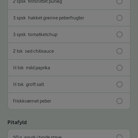
2 spsk
fintsnittet purløg
3 spsk
hakket grønne peberfrugter
3 spsk
tomatketchup
2 tsk
sød chilisauce
½ tsk
mild paprika
½ tsk
groft salt
Friskkværnet peber
Pitafyld
50 g
agurk i tynde stave