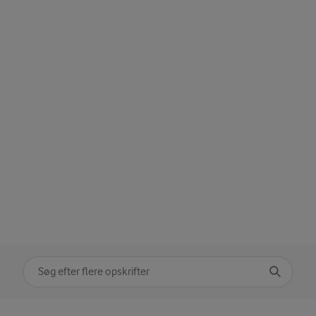
Søg på kategori
Indtast søgeord for at søge