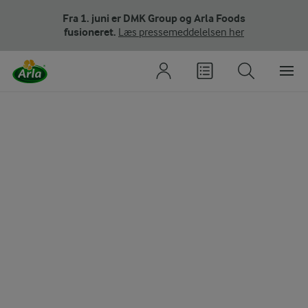
Fra 1. juni er DMK Group og Arla Foods
fusioneret.
Læs pressemeddelelsen her