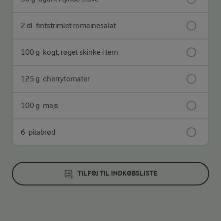
2 dl
fintstrimlet romainesalat
100 g
kogt, røget skinke i tern
125 g
cherrytomater
100 g
majs
6
pitabrød
TILFØJ TIL INDKØBSLISTE