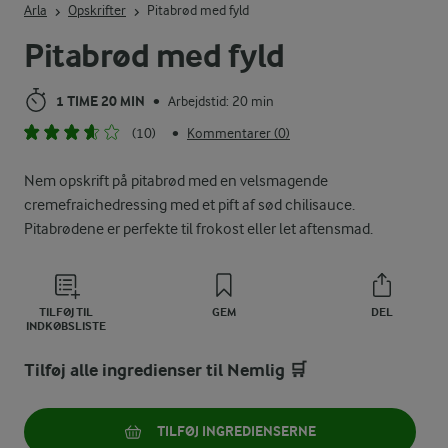
Arla
Opskrifter
Pitabrød med fyld
Pitabrød med fyld
1 TIME 20 MIN
Arbejdstid: 20 min
•
(10)
Kommentarer (0)
•
Nem opskrift på pitabrød med en velsmagende
cremefraichedressing med et pift af sød chilisauce.
Pitabrødene er perfekte til frokost eller let aftensmad.
TILFØJ TIL
GEM
DEL
INDKØBSLISTE
Tilføj alle ingredienser til Nemlig 🛒
TILFØJ INGREDIENSERNE