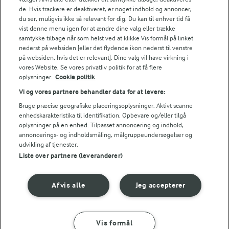
Tips til opskriften
de. Hvis trackere er deaktiveret, er noget indhold og annoncer,
du ser, muligvis ikke så relevant for dig. Du kan til enhver tid få
Vi ved, at det tit er de små ting, der gør forskellen i
vist denne menu igen for at ændre dine valg eller trække
køkkenet. Derfor deler vi de tips, vi selv bruger, når vi
samtykke tilbage når som helst ved at klikke Vis formål på linket
laver mad og udvikler opskrifter.
nederst på websiden [eller det flydende ikon nederst til venstre
på websiden, hvis det er relevant]. Dine valg vil have virkning i
vores Website. Se vores privatliv politik for at få flere
oplysninger.
Cookie politik
TIP
Vi og vores partnere behandler data for at levere:
Du kan lave mindre stærke "røstiboller" ved at skifte tex mex
Bruge præcise geografiske placeringsoplysninger. Aktivt scanne
enhedskarakteristika til identifikation. Opbevare og/eller tilgå
FRYSETIP
oplysninger på en enhed. Tilpasset annoncering og indhold,
annoncerings- og indholdsmåling, målgruppeundersøgelser og
Røstierne kan fryses. Lun dem inden servering.
udvikling af tjenester.
NÆRINGSINDHOLD, PR 100 G
Liste over partnere (leverandører)
Energiindhold:
Afvis alle
Jeg accepterer
Her er opskriften på en mere traditionel
burger....med bolle og bøf.
373 kJ / 89 kcal
Vis formål
Energifordeling
SÅDAN GØR DU
INGREDIENSER