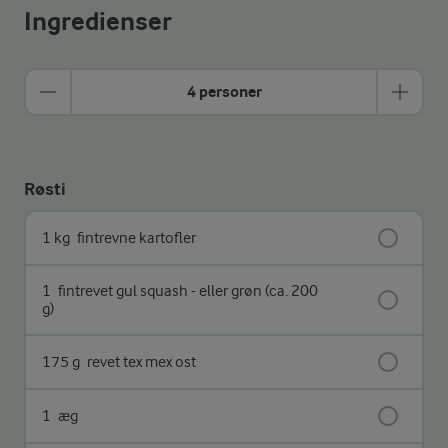
Ingredienser
4 personer
Røsti
1 kg
fintrevne kartofler
1
fintrevet gul squash - eller grøn (ca. 200
g)
175 g
revet tex mex ost
1
æg