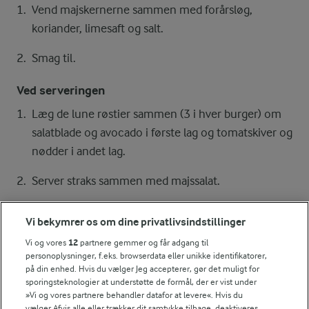
Vend majskernerne sammen med forårsløg,
koriander, limesaft og salt.
Smag til.
Ved serveringen
Læg de lune røstier sammen (3 i hver burger) om
salatblade og avocado i første lag og tomatskiver og
nødder i andet lag.
Server straks sammen med majssalat.
Vi bekymrer os om dine privatlivsindstillinger
Bedømmelse
Vi og vores
12
partnere gemmer og får adgang til
personoplysninger, f.eks. browserdata eller unikke identifikatorer,
1
2
3
4
5
på din enhed. Hvis du vælger Jeg accepterer, gør det muligt for
sporingsteknologier at understøtte de formål, der er vist under
»Vi og vores partnere behandler datafor at levere«. Hvis du
vælger Afvis alle eller trækker dit samtykke tilbage, deaktiveres