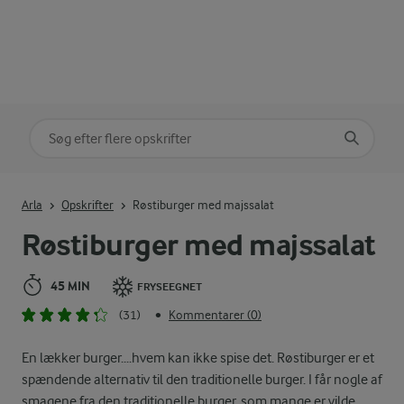
Søg på kategori
Indtast søgeord for at søge
Arla
Opskrifter
Røstiburger med majssalat
Røstiburger med majssalat
45 MIN
FRYSEEGNET
(31)
Kommentarer (0)
•
En lækker burger....hvem kan ikke spise det. Røstiburger er et
spændende alternativ til den traditionelle burger. I får nogle af
smagene fra den traditionelle burger, som mange er vilde