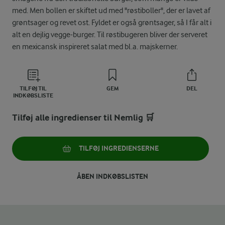
med. Men bollen er skiftet ud med "røstiboller", der er lavet af
grøntsager og revet ost. Fyldet er også grøntsager, så I får alt i
alt en dejlig vegge-burger. Til røstibugeren bliver der serveret
en mexicansk inspireret salat med bl.a. majskerner.
TILFØJ TIL
GEM
DEL
INDKØBSLISTE
Tilføj alle ingredienser til Nemlig 🛒
TILFØJ INGREDIENSERNE
ÅBEN INDKØBSLISTEN