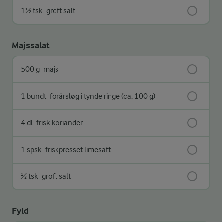
1½ tsk
groft salt
Majssalat
500 g
majs
1 bundt
forårsløg i tynde ringe (ca. 100 g)
4 dl
frisk koriander
1 spsk
friskpresset limesaft
½ tsk
groft salt
Fyld