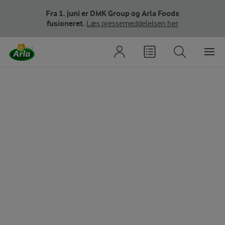
Fra 1. juni er DMK Group og Arla Foods
fusioneret.
Læs pressemeddelelsen her