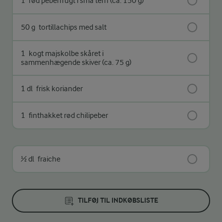
1
rød peberfrugt i små tern (ca. 150 g)
50 g
tortillachips med salt
1
kogt majskolbe skåret i
sammenhægende skiver (ca. 75 g)
1 dl
frisk koriander
1
finthakket rød chilipeber
½ dl
fraiche
TILFØJ TIL INDKØBSLISTE