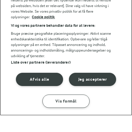
nederst på websiden [eller det flydende ikon nederst til venstre
Guacamole
på websiden, hvis det er relevant]. Dine valg vil have virkning i
vores Website. Se vores privatliv politik for at få flere
Flæk avocadoerne på langs og fjern stenene. Skrab
oplysninger.
Cookie politik
"kødet" ud med en ske og mos det. Tilsæt fraiche,
Vi og vores partnere behandler data for at levere:
hvidløg og salt, rør det sammen og smag til.
Bruge præcise geografiske placeringsoplysninger. Aktivt scanne
enhedskarakteristika til identifikation. Opbevare og/eller tilgå
Vend den kogte ris sammen med peberfrugten og
oplysninger på en enhed. Tilpasset annoncering og indhold,
annoncerings- og indholdsmåling, målgruppeundersøgelser og
anret sammen med spidskål, tomatsalsa, guacamole
udvikling af tjenester.
og de øvrige ingredienser i 4 skåle og server med
Liste over partnere (leverandører)
fraiche.
Afvis alle
Jeg accepterer
Bedømmelse
Vis formål
1
2
3
4
5
SÅDAN GØR DU
INGREDIENSER
Tips til opskriften
45 MIN