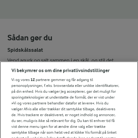
Sådan gør du
Spidskålssalat
Vend agurk og salt sammen i en skål, og stil det
tildækket på køl i ca. 15 min. Vend det herefter
Vi bekymrer os om dine privatlivsindstillinger
sammen med spidskål og bønner.
Vi og vores
12
partnere gemmer og får adgang til
personoplysninger, f.eks. browserdata eller unikke identifikatorer,
Tomatsalsa
på din enhed. Hvis du vælger Jeg accepterer, gør det muligt for
sporingsteknologier at understøtte de formål, der er vist under
Bring eddike og honning i kog i en lille gryde. Tilsæt
»Vi og vores partnere behandler datafor at levere«. Hvis du
vælger Afvis alle eller trækker dit samtykke tilbage, deaktiveres
løg og lad det koge ved jævn varme i ca. 5 min. Lad
de. Hvis trackere er deaktiveret, er noget indhold og annoncer,
det køle af og vend det sammen med tomater og
du ser, muligvis ikke så relevant for dig. Du kan til enhver tid få
mynte.
vist denne menu igen for at ændre dine valg eller trække
samtykke tilbage når som helst ved at klikke Vis formål på linket