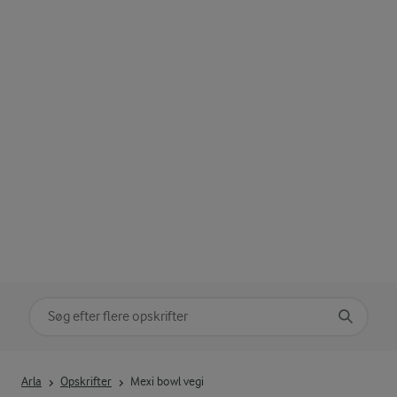
Søg på kategori
Indtast søgeord for at søge
Arla
Opskrifter
Mexi bowl vegi