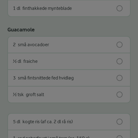
1 dl
finthakkede mynteblade
Guacamole
2
små avocadoer
½ dl
fraiche
3
små fintsnittede fed hvidløg
½ tsk
groft salt
5 dl
kogte ris (af ca. 2 dl rå ris)