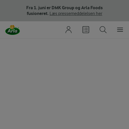
Fra 1. juni er DMK Group og Arla Foods
fusioneret.
Læs pressemeddelelsen her