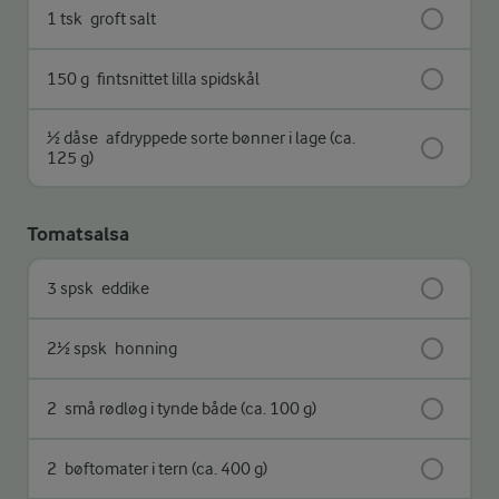
1 tsk
groft salt
150 g
fintsnittet lilla spidskål
½ dåse
afdryppede sorte bønner i lage (ca.
125 g)
Tomatsalsa
3 spsk
eddike
2½ spsk
honning
2
små rødløg i tynde både (ca. 100 g)
2
bøftomater i tern (ca. 400 g)