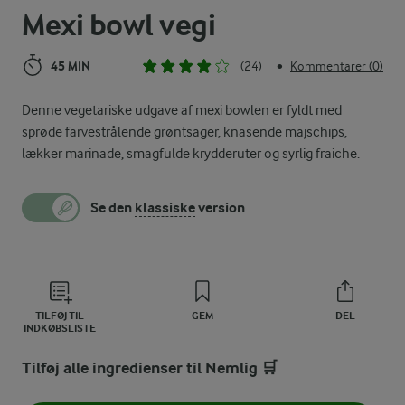
Mexi bowl vegi
45 MIN
(24)
Kommentarer (0)
•
Denne vegetariske udgave af mexi bowlen er fyldt med
sprøde farvestrålende grøntsager, knasende majschips,
lækker marinade, smagfulde krydderuter og syrlig fraiche.
Se den
klassiske
version
TILFØJ TIL
GEM
DEL
INDKØBSLISTE
Tilføj alle ingredienser til Nemlig 🛒