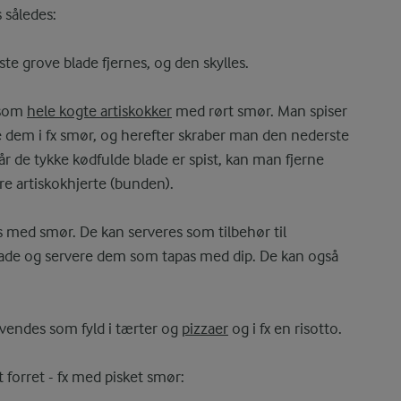
s således:
te grove blade fjernes, og den skylles.
r som
hele kogte artiskokker
med rørt smør. Man spiser
pe dem i fx smør, og herefter skraber man den nederste
 de tykke kødfulde blade er spist, kan man fjerne
re artiskokhjerte (bunden).
s med smør. De kan serveres som tilbehør til
blade og servere dem som tapas med dip. De kan også
nvendes som fyld i tærter og
pizzaer
og i fx en risotto.
 forret - fx med pisket smør: