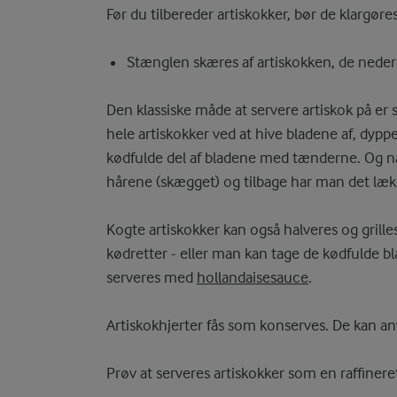
Før du tilbereder artiskokker, bør de klargøre
Stænglen skæres af artiskokken, de neders
Den klassiske måde at servere artiskok på e
hele artiskokker ved at hive bladene af, dyp
kødfulde del af bladene med tænderne. Og når
hårene (skægget) og tilbage har man det læk
Kogte artiskokker kan også halveres og grille
kødretter - eller man kan tage de kødfulde 
serveres med
hollandaisesauce
.
Artiskokhjerter fås som konserves. De kan a
Prøv at serveres artiskokker som en raffineret