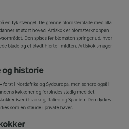
 på en tyk stængel. De grønne blomsterblade med lilla
 danner et stort hoved. Artiskok er blomsterknoppen
avsområdet. Den spises før blomsten springer ud, hvor
de blade og et blødt hjerte i midten. Artiskok smager
 og historie
– først i Nordafrika og Sydeuropa, men senere også i
ancens køkkener og forbindes stadig med det
kokker især i Frankrig, Italien og Spanien. Den dyrkes
kes som en staude i private haver.
skokker