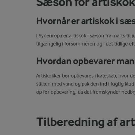
Sæson for artisko
Hvornår er artiskok i sæ
I Sydeuropa er artiskok i sæson fra marts ti
tilgængelig i forsommeren og i det tidlige ef
Hvordan opbevarer man 
Artiskokker bør opbevares i køleskab, hvor de 
stilken med vand og pak den ind i fugtig klu
op før opbevaring, da det fremskynder nedb
Tilberedning af ar