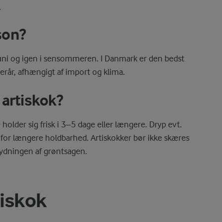
k
son?
l juni og igen i sensommeren. I Danmark er den bedst
terår, afhængigt af import og klima.
artiskok?
holder sig frisk i 3–5 dage eller længere. Dryp evt.
d for længere holdbarhed. Artiskokker bør ikke skæres
rydningen af grøntsagen.
tiskok