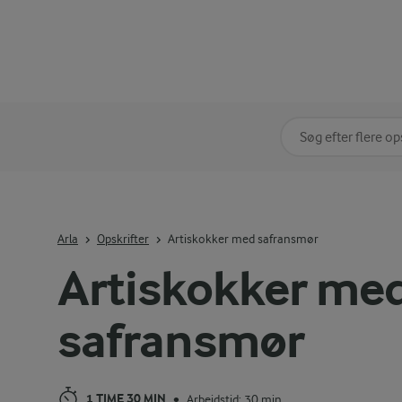
Søg på kategori
Indtast søgeord for 
Arla
Opskrifter
Artiskokker med safransmør
Artiskokker me
safransmør
1 TIME 30 MIN
Arbejdstid: 30 min
•