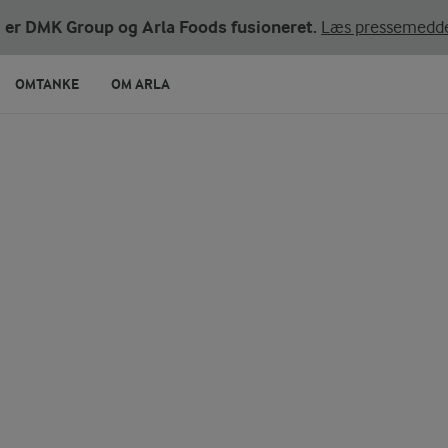
ni er DMK Group og Arla Foods fusioneret.
Læs pressemedde
OMTANKE
OM ARLA