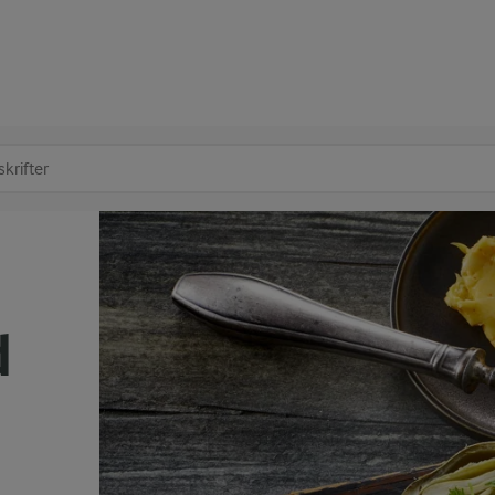
at søge
d