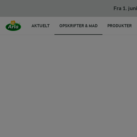
Artiskokker med safransmør
Fra 1. ju
AKTUELT
OPSKRIFTER & MAD
PRODUKTER