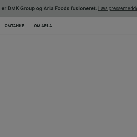
ni er DMK Group og Arla Foods fusioneret.
Læs pressemedde
OMTANKE
OM ARLA