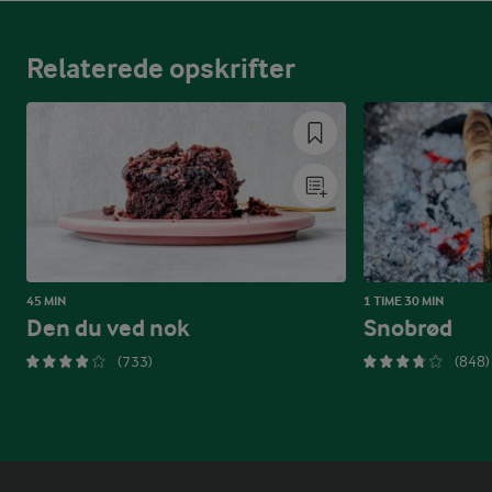
Relaterede opskrifter
45 MIN
1 TIME 30 MIN
Den du ved nok
Snobrød
(733)
(848)