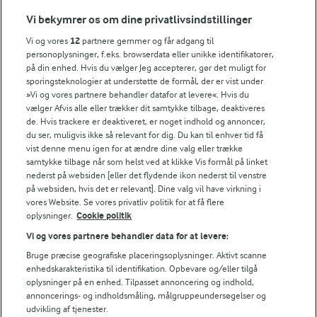
Vi bekymrer os om dine privatlivsindstillinger
Årsrapport
FarmAhead™ Check rapport
Vi og vores
12
partnere gemmer og får adgang til
personoplysninger, f.eks. browserdata eller unikke identifikatorer,
Andelshaverinfo: Mælkepris
på din enhed. Hvis du vælger Jeg accepterer, gør det muligt for
Fødevarestyrelsens smiley-rapporter for Arla Foods
sporingsteknologier at understøtte de formål, der er vist under
Fødevarestyrelsens smiley-rapporter for Jörd
»Vi og vores partnere behandler datafor at levere«. Hvis du
Fødevarestyrelsens smiley-rapporter for Lurpak PB
vælger Afvis alle eller trækker dit samtykke tilbage, deaktiveres
de. Hvis trackere er deaktiveret, er noget indhold og annoncer,
du ser, muligvis ikke så relevant for dig. Du kan til enhver tid få
vist denne menu igen for at ændre dine valg eller trække
samtykke tilbage når som helst ved at klikke Vis formål på linket
Følg
nederst på websiden [eller det flydende ikon nederst til venstre
på websiden, hvis det er relevant]. Dine valg vil have virkning i
vores Website. Se vores privatliv politik for at få flere
oplysninger.
Cookie politik
Vi og vores partnere behandler data for at levere:
Bruge præcise geografiske placeringsoplysninger. Aktivt scanne
enhedskarakteristika til identifikation. Opbevare og/eller tilgå
oplysninger på en enhed. Tilpasset annoncering og indhold,
© 2026 Arla Foods
annoncerings- og indholdsmåling, målgruppeundersøgelser og
udvikling af tjenester.
Vælg en anden cookies