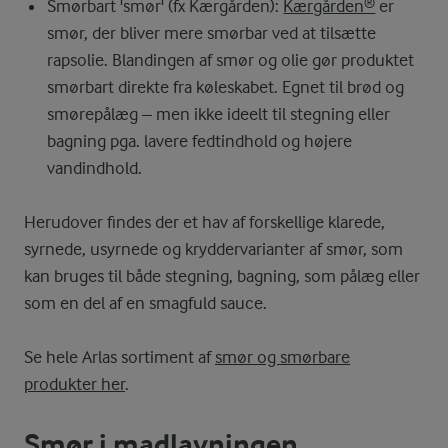
Smørbart 'smør' (fx Kærgården):
Kærgården®
er
smør, der bliver mere smørbar ved at tilsætte
rapsolie. Blandingen af smør og olie gør produktet
smørbart direkte fra køleskabet. Egnet til brød og
smørepålæg – men ikke ideelt til stegning eller
bagning pga. lavere fedtindhold og højere
vandindhold.
Herudover findes der et hav af forskellige klarede,
syrnede, usyrnede og kryddervarianter af smør, som
kan bruges til både stegning, bagning, som pålæg eller
som en del af en smagfuld sauce.
Se hele Arlas sortiment af
smør og smørbare
produkter her
.
Smør i madlavningen