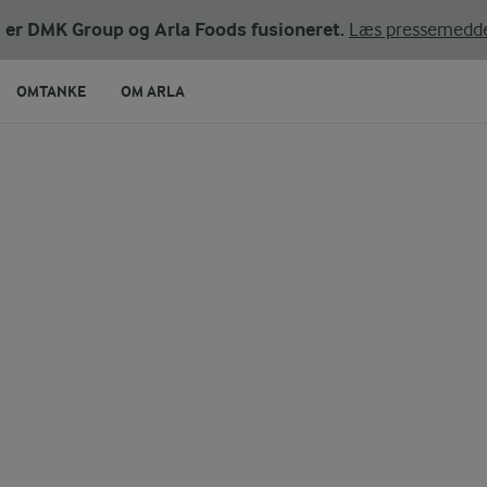
ni er DMK Group og Arla Foods fusioneret.
Læs pressemedde
OMTANKE
OM ARLA