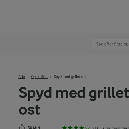
Søg på kategori
Indtast søgeord for 
Arla
Opskrifter
Spyd med grillet ost
Spyd med grille
ost
30 MIN
(1)
Kommentarer
•