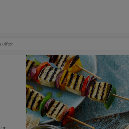
at søge
t
 (0)