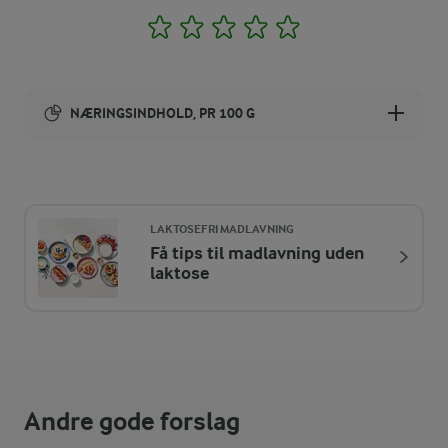
1
2
3
4
5
NÆRINGSINDHOLD, PR 100 G
Energiindhold:
570 kJ / 136 kcal
LAKTOSEFRI MADLAVNING
Energifordeling
Få tips til madlavning uden
laktose
ENERGI PR 100 G
0,4 g
Fiber:
2,9 g
Protein:
Andre gode forslag