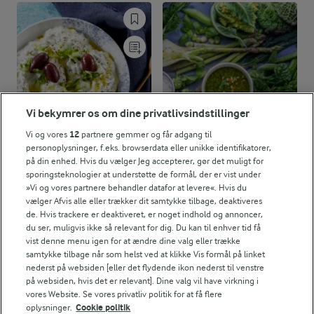
11,9 g
Fedt:
4,7 g
Kulhydrat:
Vi bekymrer os om dine privatlivsindstillinger
Vi og vores
12
partnere gemmer og får adgang til
personoplysninger, f.eks. browserdata eller unikke identifikatorer,
på din enhed. Hvis du vælger Jeg accepterer, gør det muligt for
sporingsteknologier at understøtte de formål, der er vist under
1 TIME
TJEK RÅVAREKALENDEREN
»Vi og vores partnere behandler datafor at levere«. Hvis du
Tzatziki
Hvilke danske råvarer er i
vælger Afvis alle eller trækker dit samtykke tilbage, deaktiveres
de. Hvis trackere er deaktiveret, er noget indhold og annoncer,
sæson lige nu?
(232)
du ser, muligvis ikke så relevant for dig. Du kan til enhver tid få
vist denne menu igen for at ændre dine valg eller trække
samtykke tilbage når som helst ved at klikke Vis formål på linket
nederst på websiden [eller det flydende ikon nederst til venstre
på websiden, hvis det er relevant]. Dine valg vil have virkning i
vores Website. Se vores privatliv politik for at få flere
oplysninger.
Cookie politik