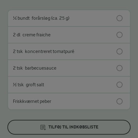
¼ bundt
forårsløg (ca. 25 g)
2 dl
creme fraiche
2 tsk
koncentreret tomatpuré
2 tsk
barbecuesauce
½ tsk
groft salt
Friskkværnet peber
TILFØJ TIL INDKØBSLISTE