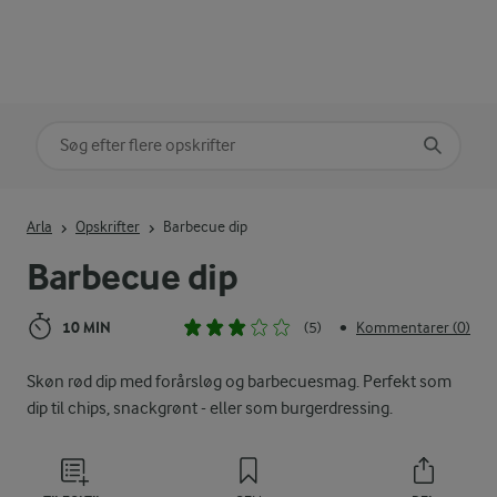
Søg på kategori
Indtast søgeord for at søge
Arla
Opskrifter
Barbecue dip
Barbecue dip
10 MIN
(5)
Kommentarer (0)
•
Skøn rød dip med forårsløg og barbecuesmag. Perfekt som
dip til chips, snackgrønt - eller som burgerdressing.