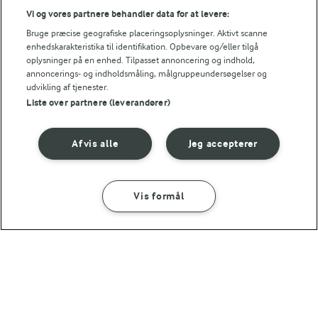
Vi og vores partnere behandler data for at levere:
Bruge præcise geografiske placeringsoplysninger. Aktivt scanne
enhedskarakteristika til identifikation. Opbevare og/eller tilgå
oplysninger på en enhed. Tilpasset annoncering og indhold,
annoncerings- og indholdsmåling, målgruppeundersøgelser og
udvikling af tjenester.
Liste over partnere (leverandører)
15 MIN
15 MIN
Guacamole
Green Goddess
salat
Afvis alle
Jeg accepterer
(297)
(47)
Ny
Vis formål
SÅDAN GØR DU
INGREDIENSER
10 MIN
Barbecue dip