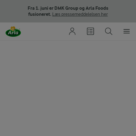
Fra 1. juni er DMK Group og Arla Foods
fusioneret.
Læs pressemeddelelsen her