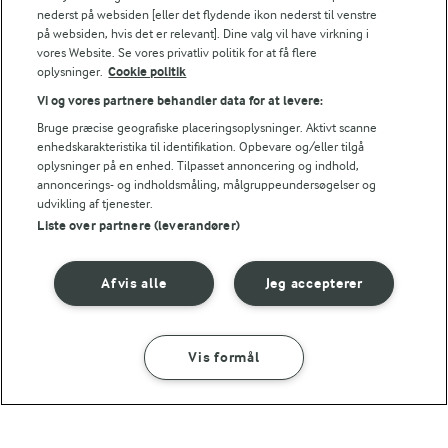
nederst på websiden [eller det flydende ikon nederst til venstre
Sørg for at sprede græskar og løg godt ud på pladen, så der er 
på websiden, hvis det er relevant]. Dine valg vil have virkning i
vores Website. Se vores privatliv politik for at få flere
VARIATION
oplysninger.
Cookie politik
Du kan bruge hokkaido græskar i stedet for butternutsquash e
Vi og vores partnere behandler data for at levere:
NÆRINGSINDHOLD, PR 100 G
Bruge præcise geografiske placeringsoplysninger. Aktivt scanne
enhedskarakteristika til identifikation. Opbevare og/eller tilgå
oplysninger på en enhed. Tilpasset annoncering og indhold,
Energiindhold:
annoncerings- og indholdsmåling, målgruppeundersøgelser og
udvikling af tjenester.
573 kJ / 137 kcal
Liste over partnere (leverandører)
LAKTOSEFRI MADLAVNING
Energifordeling
Få tips til madlavning uden
laktose
Afvis alle
Jeg accepterer
ENERGI PR 100 G
Vis formål
2,1 g
Fiber:
SÅDAN GØR DU
INGREDIENSER
3 g
Protein:
Andre gode forslag