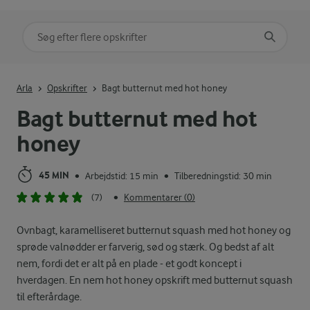
Søg på kategori
Indtast søgeord for at søge
Arla
Opskrifter
Bagt butternut med hot honey
Bagt butternut med hot
honey
45 MIN
Arbejdstid: 15 min
Tilberedningstid: 30 min
•
•
(7)
Kommentarer (0)
•
Ovnbagt, karamelliseret butternut squash med hot honey og
sprøde valnødder er farverig, sød og stærk. Og bedst af alt
nem, fordi det er alt på en plade - et godt koncept i
hverdagen. En nem hot honey opskrift med butternut squash
til efterårdage.