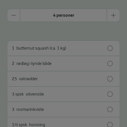
4 personer
1
butternut squash (ca. 1 kg)
2
rødløg i tynde både
25
valnødder
3 spsk
olivenolie
3
rosmarinkviste
1½ spsk
honning