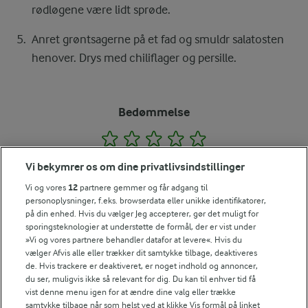
rødløgene være lidt sprøde.
Anret grøntsagerne på et fad og smuldr salatosten
henover. Drys med chiliflager og persille.
Bedømmelse
1
2
3
4
5
Vi bekymrer os om dine privatlivsindstillinger
Vi og vores
12
partnere gemmer og får adgang til
Tips til opskriften
personoplysninger, f.eks. browserdata eller unikke identifikatorer,
på din enhed. Hvis du vælger Jeg accepterer, gør det muligt for
Vi ved, at det tit er de små ting, der gør forskellen i
sporingsteknologier at understøtte de formål, der er vist under
køkkenet. Derfor deler vi de tips, vi selv bruger, når vi
»Vi og vores partnere behandler datafor at levere«. Hvis du
laver mad og udvikler opskrifter.
vælger Afvis alle eller trækker dit samtykke tilbage, deaktiveres
de. Hvis trackere er deaktiveret, er noget indhold og annoncer,
du ser, muligvis ikke så relevant for dig. Du kan til enhver tid få
vist denne menu igen for at ændre dine valg eller trække
TIP
samtykke tilbage når som helst ved at klikke Vis formål på linket