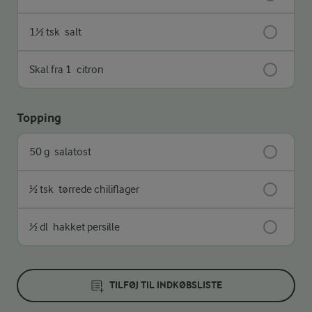
1½ tsk
salt
Skal fra 1
citron
Topping
50 g
salatost
½ tsk
tørrede chiliflager
½ dl
hakket persille
TILFØJ TIL INDKØBSLISTE