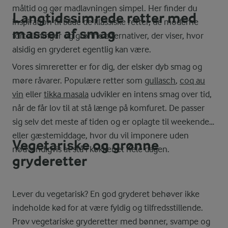
måltid og gør madlavningen simpel. Her finder du
Langtidssimrede retter med
inspiration til både de klassiske retter, de moderne
masser af smag
fortolkninger og grønne alternativer, der viser, hvor
alsidig en gryderet egentlig kan være.
Vores simreretter er for dig, der elsker dyb smag og
møre råvarer. Populære retter som
gullasch
,
coq au
vin
eller
tikka masala
udvikler en intens smag over tid,
når de får lov til at stå længe på komfuret. De passer
sig selv det meste af tiden og er oplagte til weekender
eller gæstemiddage, hvor du vil imponere uden
Vegetariske og grønne
nødvendigvis at stå i køkkenet hele dagen.
gryderetter
Lever du vegetarisk? En god gryderet behøver ikke
indeholde kød for at være fyldig og tilfredsstillende.
Prøv vegetariske gryderetter med bønner, svampe og