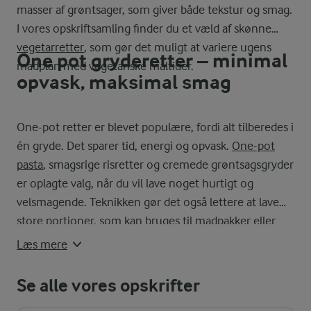
masser af grøntsager, som giver både tekstur og smag.
I vores opskriftsamling finder du et væld af skønne
vegetarretter
, som gør det muligt at variere ugens
One pot gryderetter – minimal
madplan med vegetariske måltider.
opvask, maksimal smag
One-pot retter er blevet populære, fordi alt tilberedes i
én gryde. Det sparer tid, energi og opvask.
One-pot
pasta
, smagsrige risretter og cremede grøntsagsgryder
er oplagte valg, når du vil lave noget hurtigt og
velsmagende. Teknikken gør det også lettere at lave
store portioner, som kan bruges til madpakker eller
fryseren.
Læs mere
Se alle vores opskrifter