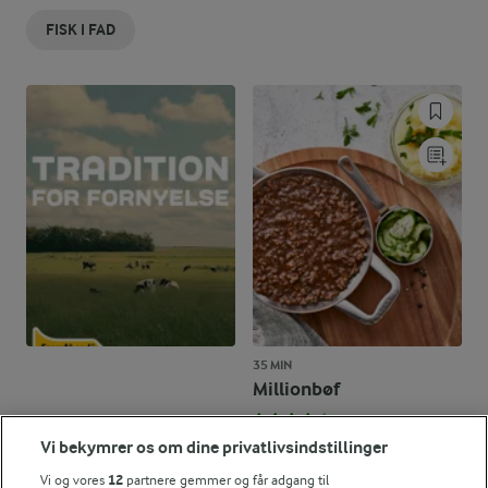
FISK I FAD
35 MIN
Millionbøf
(213)
Vi bekymrer os om dine privatlivsindstillinger
Vi og vores
12
partnere gemmer og får adgang til