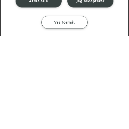
Afvis alle
Jeg accepterer
Vis formål
40 MIN
30 MIN
Pikant kylling i fad
Chili sin carne
(82)
(178)
Ny
30 MIN
1 TIME 30 MIN