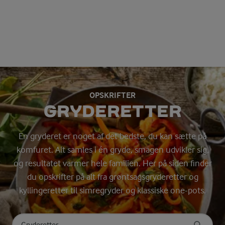
OPSKRIFTER
GRYDERETTER
En gryderet er noget af det bedste, du kan sætte på
komfuret. Alt samles i én gryde, smagen udvikler sig,
og resultatet varmer hele familien. Her på siden finder
du opskrifter på alt fra grøntsagsgryderetter og
kyllingeretter til simregryder og klassiske one-pots.