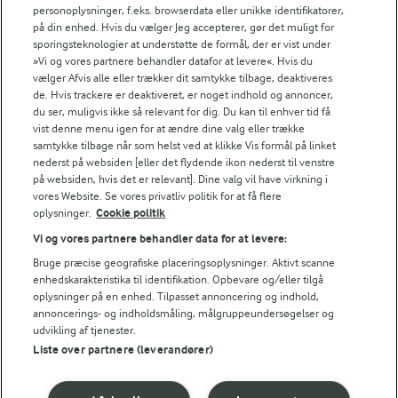
personoplysninger, f.eks. browserdata eller unikke identifikatorer,
på din enhed. Hvis du vælger Jeg accepterer, gør det muligt for
sporingsteknologier at understøtte de formål, der er vist under
»Vi og vores partnere behandler datafor at levere«. Hvis du
vælger Afvis alle eller trækker dit samtykke tilbage, deaktiveres
de. Hvis trackere er deaktiveret, er noget indhold og annoncer,
du ser, muligvis ikke så relevant for dig. Du kan til enhver tid få
vist denne menu igen for at ændre dine valg eller trække
samtykke tilbage når som helst ved at klikke Vis formål på linket
nederst på websiden [eller det flydende ikon nederst til venstre
på websiden, hvis det er relevant]. Dine valg vil have virkning i
vores Website. Se vores privatliv politik for at få flere
45 MIN
FØLG MED PÅ INSTAGRAM
oplysninger.
Cookie politik
Få madinspiration,
Marry me chicken
tips og tricks her
Vi og vores partnere behandler data for at levere:
(72)
Bruge præcise geografiske placeringsoplysninger. Aktivt scanne
enhedskarakteristika til identifikation. Opbevare og/eller tilgå
oplysninger på en enhed. Tilpasset annoncering og indhold,
annoncerings- og indholdsmåling, målgruppeundersøgelser og
udvikling af tjenester.
Liste over partnere (leverandører)