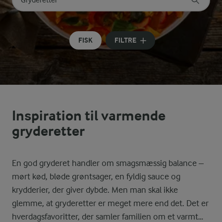
Søg på kategori
Indtast søgeord for at søge
FISK
FILTRE
Inspiration til varmende
gryderetter
En god gryderet handler om smagsmæssig balance –
mørt kød, bløde grøntsager, en fyldig sauce og
krydderier, der giver dybde. Men man skal ikke
glemme, at gryderetter er meget mere end det. Det er
hverdagsfavoritter, der samler familien om et varmt