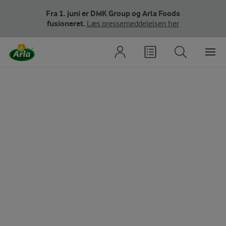
Fra 1. juni er DMK Group og Arla Foods
fusioneret.
Læs pressemeddelelsen her