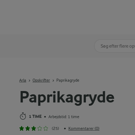
Søg på kategori
Indtast søgeord for 
Arla
Opskrifter
Paprikagryde
Paprikagryde
1 TIME
Arbejdstid: 1 time
•
(25)
Kommentarer (0)
•