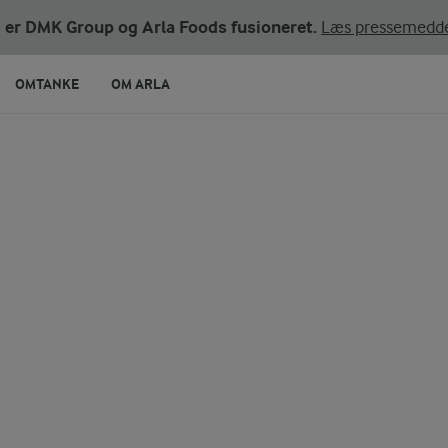
ni er DMK Group og Arla Foods fusioneret.
Læs pressemedde
OMTANKE
OM ARLA