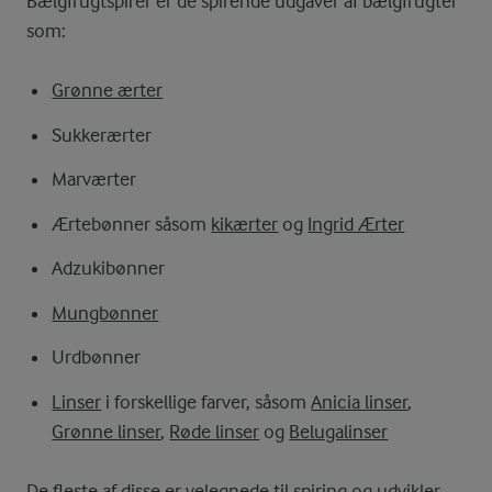
Bælgfrugtspirer er de spirende udgaver af bælgfrugter
som:
Grønne ærter
Sukkerærter
Marværter
Ærtebønner såsom
kikærter
og
Ingrid Ærter
Adzukibønner
Mungbønner
Urdbønner
Linser
i forskellige farver, såsom
Anicia linser
,
Grønne linser
,
Røde linser
og
Belugalinser
De fleste af disse er velegnede til spiring og udvikler