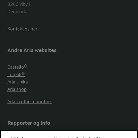
8260 Viby J 

Denmark
Kontakt os her
Andre Arla websites
Castello®
Lurpak®
Arla Unika
Arla shop
Arla in other countries
Rapporter og info