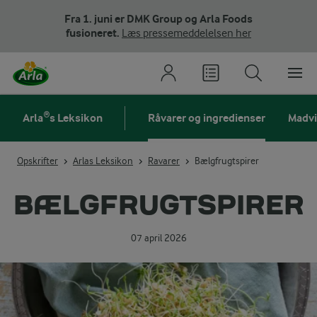
Fra 1. juni er DMK Group og Arla Foods
fusioneret.
Læs pressemeddelelsen her
Arla®s Leksikon
Råvarer og ingredienser
Madv
Opskrifter
Arlas Leksikon
Ravarer
Bælgfrugtspirer
BÆLGFRUGTSPIRER
07 april 2026