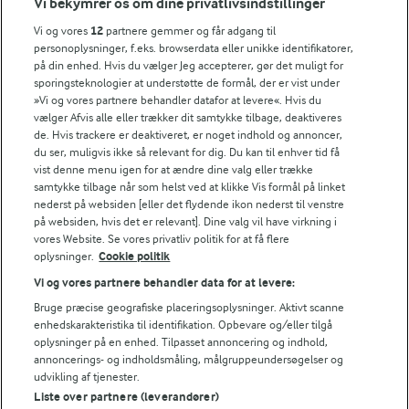
Vi bekymrer os om dine privatlivsindstillinger
Årsrapport
FarmAhead™ Check rapport
Vi og vores
12
partnere gemmer og får adgang til
personoplysninger, f.eks. browserdata eller unikke identifikatorer,
Andelshaverinfo: Mælkepris
på din enhed. Hvis du vælger Jeg accepterer, gør det muligt for
Fødevarestyrelsens smiley-rapporter for Arla Foods
sporingsteknologier at understøtte de formål, der er vist under
Fødevarestyrelsens smiley-rapporter for Jörd
»Vi og vores partnere behandler datafor at levere«. Hvis du
Fødevarestyrelsens smiley-rapporter for Lurpak PB
vælger Afvis alle eller trækker dit samtykke tilbage, deaktiveres
de. Hvis trackere er deaktiveret, er noget indhold og annoncer,
du ser, muligvis ikke så relevant for dig. Du kan til enhver tid få
vist denne menu igen for at ændre dine valg eller trække
samtykke tilbage når som helst ved at klikke Vis formål på linket
Følg
nederst på websiden [eller det flydende ikon nederst til venstre
på websiden, hvis det er relevant]. Dine valg vil have virkning i
vores Website. Se vores privatliv politik for at få flere
oplysninger.
Cookie politik
Vi og vores partnere behandler data for at levere:
Bruge præcise geografiske placeringsoplysninger. Aktivt scanne
enhedskarakteristika til identifikation. Opbevare og/eller tilgå
oplysninger på en enhed. Tilpasset annoncering og indhold,
© 2026 Arla Foods
annoncerings- og indholdsmåling, målgruppeundersøgelser og
udvikling af tjenester.
Vælg en anden cookies
Liste over partnere (leverandører)