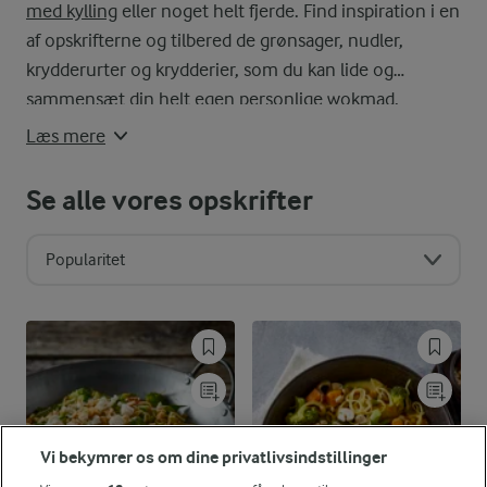
med kylling
eller noget helt fjerde. Find inspiration i en
af opskrifterne og tilbered de grønsager, nudler,
krydderurter og krydderier, som du kan lide og
sammensæt din helt egen personlige wokmad.
Læs mere
Se alle vores opskrifter
Popularitet
Vi bekymrer os om dine privatlivsindstillinger