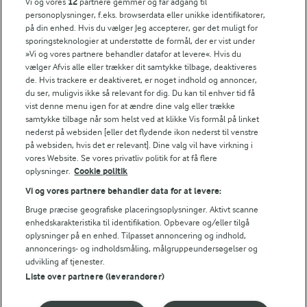
Vi og vores
12
partnere gemmer og får adgang til
personoplysninger, f.eks. browserdata eller unikke identifikatorer,
på din enhed. Hvis du vælger Jeg accepterer, gør det muligt for
sporingsteknologier at understøtte de formål, der er vist under
»Vi og vores partnere behandler datafor at levere«. Hvis du
vælger Afvis alle eller trækker dit samtykke tilbage, deaktiveres
45 MIN
30 MIN
de. Hvis trackere er deaktiveret, er noget indhold og annoncer,
Wok med nudler
Wok med kylling,
du ser, muligvis ikke så relevant for dig. Du kan til enhver tid få
nudler og grøntsager
vist denne menu igen for at ændre dine valg eller trække
(7)
samtykke tilbage når som helst ved at klikke Vis formål på linket
(360)
nederst på websiden [eller det flydende ikon nederst til venstre
på websiden, hvis det er relevant]. Dine valg vil have virkning i
RELATEREDE KATEGORIER
vores Website. Se vores privatliv politik for at få flere
oplysninger.
Cookie politik
WOKRETTER MED OKSEKØD
Vi og vores partnere behandler data for at levere:
Bruge præcise geografiske placeringsoplysninger. Aktivt scanne
HOVEDRETTER WOKRETTER
NEMME WOKRETTER
enhedskarakteristika til identifikation. Opbevare og/eller tilgå
oplysninger på en enhed. Tilpasset annoncering og indhold,
annoncerings- og indholdsmåling, målgruppeundersøgelser og
udvikling af tjenester.
Liste over partnere (leverandører)