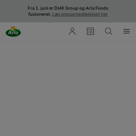
Fra 1. juni er DMK Group og Arla Foods
fusioneret.
Læs pressemeddelelsen her