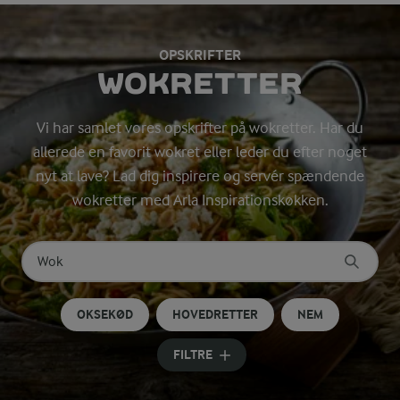
OPSKRIFTER
WOKRETTER
Vi har samlet vores opskrifter på wokretter. Har du
allerede en favorit wokret eller leder du efter noget
nyt at lave? Lad dig inspirere og servér spændende
wokretter med Arla Inspirationskøkken.
Søg på kategori
Indtast søgeord for at søge
OKSEKØD
HOVEDRETTER
NEM
FILTRE