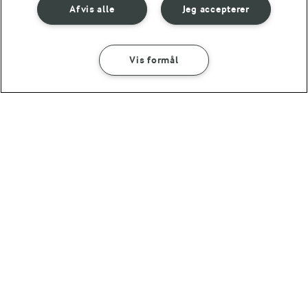
Afvis alle
Jeg accepterer
Vis formål
30 MIN
Mørbrad i sød
chilisauce
(36)