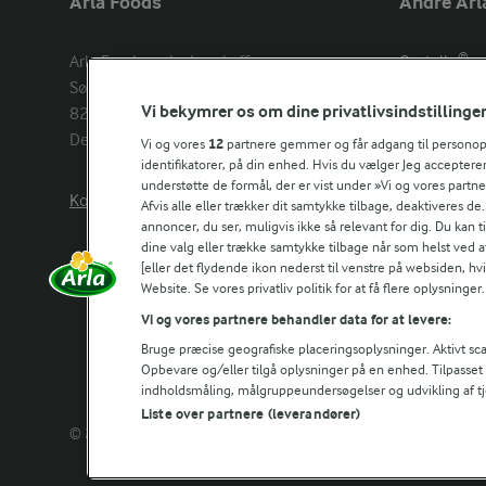
Arla Foods
Andre Arl
Arla Foods amba head office

Castello®
Sønderhøj 14, 

Lurpak®
Vi bekymrer os om dine privatlivsindstillinge
8260 Viby J 

Arla Unika
Denmark
Arla shop
Vi og vores
12
partnere gemmer og får adgang til personoply
identifikatorer, på din enhed. Hvis du vælger Jeg accepterer
understøtte de formål, der er vist under »Vi og vores partn
Kontakt os her
Arla in othe
Afvis alle eller trækker dit samtykke tilbage, deaktiveres de
annoncer, du ser, muligvis ikke så relevant for dig. Du kan 
dine valg eller trække samtykke tilbage når som helst ved a
[eller det flydende ikon nederst til venstre på websiden, hvis
Website. Se vores privatliv politik for at få flere oplysninger.
Vi og vores partnere behandler data for at levere:
Bruge præcise geografiske placeringsoplysninger. Aktivt scan
Opbevare og/eller tilgå oplysninger på en enhed. Tilpasse
indholdsmåling, målgruppeundersøgelser og udvikling af tj
Liste over partnere (leverandører)
© 2026 Arla Foods
Vælg en anden cookies
Cookie politi