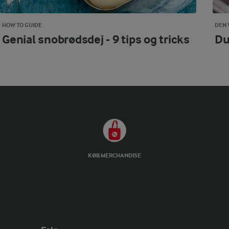
HOW TO GUIDE
DEN 
Genial snobrødsdej - 9 tips og tricks
Du
KØB MERCHANDISE