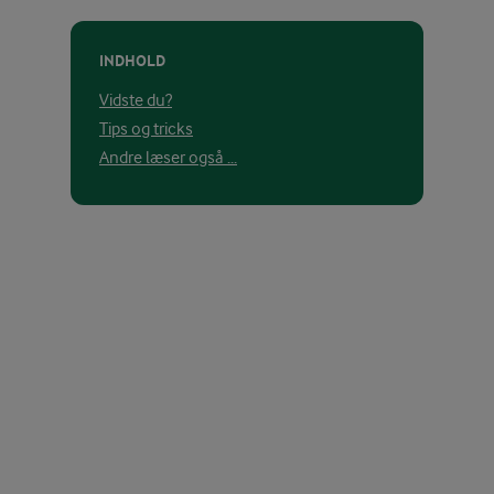
INDHOLD
Vidste du?
Tips og tricks
Andre læser også ...