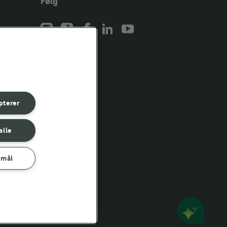
Følg
er for
er for
pterer
er for
alle
rmål