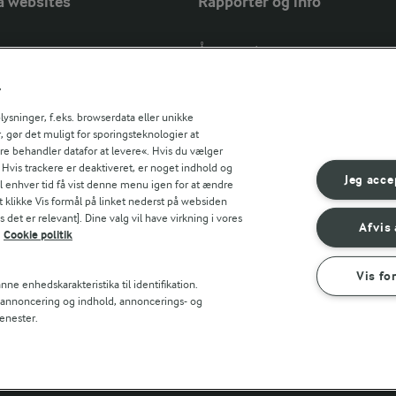
a websites
Rapporter og info
Årsrapport
FarmAhead™ Check rapport
r
Andelshaverinfo: Mælkepris
Fødevarestyrelsens smiley-rapport
sninger, f.eks. browserdata eller unikke
, gør det muligt for sporingsteknologier at
Arla Foods
ere behandler datafor at levere«. Hvis du vælger
Fødevarestyrelsens smiley-rapport
r countries
. Hvis trackere er deaktiveret, er noget indhold og
Jörd
Jeg acce
til enhver tid få vist denne menu igen for at ændre
Fødevarestyrelsens smiley-rapport
t klikke Vis formål på linket nederst på websiden
 det er relevant]. Dine valg vil have virkning i vores
Lurpak PB
Afvis 
Cookie politik
Vis fo
ne enhedskarakteristika til identifikation.
t annoncering og indhold, annoncerings- og
enester.
k
Betingelser for brug
Håndtering af personlige oplysninger