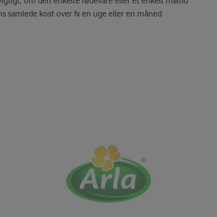
vigtigt, om den enkelte fødevare eller et enkelt måltid
s samlede kost over fx en uge eller en måned