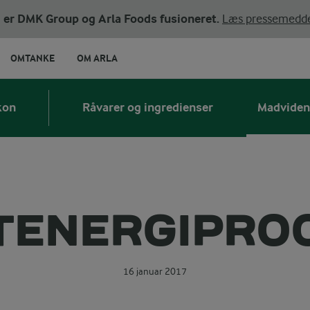
ni er DMK Group og Arla Foods fusioneret.
Læs pressemedde
OMTANKE
OM ARLA
kon
Råvarer og ingredienser
Madviden
TENERGIPRO
16 januar 2017