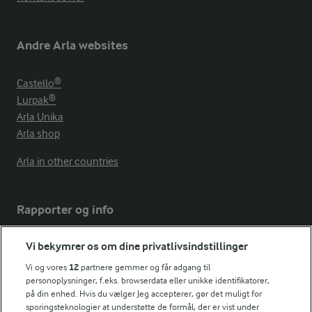
Andre Arla websites
Castello®
Lurpak®
Arla Unika
Arla shop
Arla in other countries
Rapporter og info
Vi bekymrer os om dine privatlivsindstillinger
Årsrapport
FarmAhead™ Check rapport
Vi og vores
12
partnere gemmer og får adgang til
personoplysninger, f.eks. browserdata eller unikke identifikatorer,
Andelshaverinfo: Mælkepris
på din enhed. Hvis du vælger Jeg accepterer, gør det muligt for
Fødevarestyrelsens smiley-rapporter for Arla Foods
sporingsteknologier at understøtte de formål, der er vist under