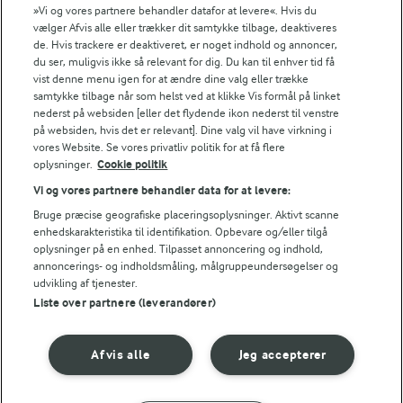
Fødevarestyrelsens smiley-rapporter for Jörd
»Vi og vores partnere behandler datafor at levere«. Hvis du
Fødevarestyrelsens smiley-rapporter for Lurpak PB
vælger Afvis alle eller trækker dit samtykke tilbage, deaktiveres
de. Hvis trackere er deaktiveret, er noget indhold og annoncer,
du ser, muligvis ikke så relevant for dig. Du kan til enhver tid få
vist denne menu igen for at ændre dine valg eller trække
samtykke tilbage når som helst ved at klikke Vis formål på linket
Følg
nederst på websiden [eller det flydende ikon nederst til venstre
på websiden, hvis det er relevant]. Dine valg vil have virkning i
vores Website. Se vores privatliv politik for at få flere
oplysninger.
Cookie politik
Vi og vores partnere behandler data for at levere:
Bruge præcise geografiske placeringsoplysninger. Aktivt scanne
enhedskarakteristika til identifikation. Opbevare og/eller tilgå
oplysninger på en enhed. Tilpasset annoncering og indhold,
© 2026 Arla Foods
annoncerings- og indholdsmåling, målgruppeundersøgelser og
udvikling af tjenester.
Vælg en anden cookies
Liste over partnere (leverandører)
Cookie politik
Afvis alle
Jeg accepterer
Betingelser for brug