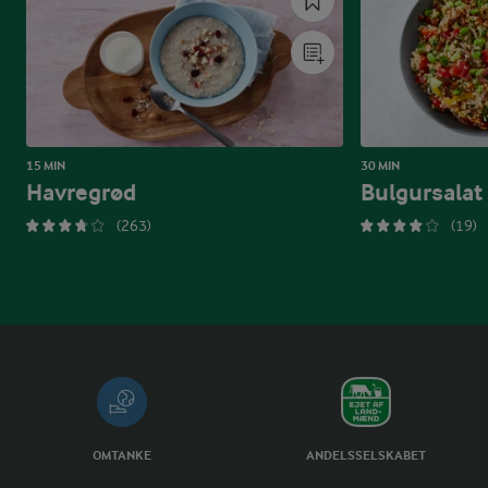
15 MIN
30 MIN
Havregrød
Bulgursalat
(263)
(19)
OMTANKE
ANDELSSELSKABET