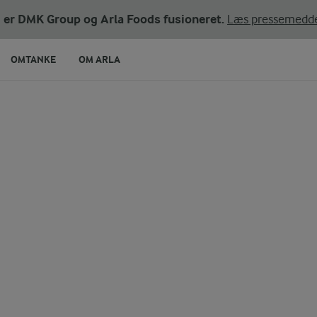
ni er DMK Group og Arla Foods fusioneret.
Læs pressemedde
OMTANKE
OM ARLA