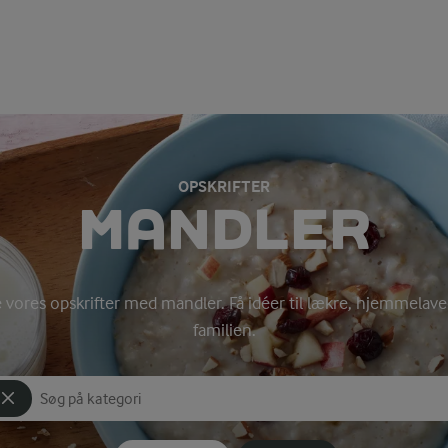
OPSKRIFTER
MANDLER
e vores opskrifter med mandler. Få idéer til lækre, hjemmelave
familien.
Søg på kategori
Indtast søgeord for at søge