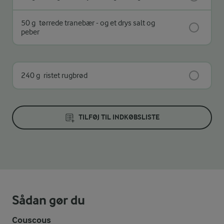
50 g
tørrede tranebær - og et drys salt og
peber
240 g
ristet rugbrød
TILFØJ TIL INDKØBSLISTE
Sådan gør du
Couscous