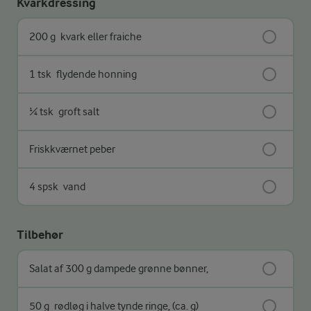
Kvarkdressing
200 g
kvark eller fraiche
1 tsk
flydende honning
¼ tsk
groft salt
Friskkværnet peber
4 spsk
vand
Tilbehør
Salat af 300 g dampede grønne bønner,
50 g
rødløg i halve tynde ringe, (ca. g)