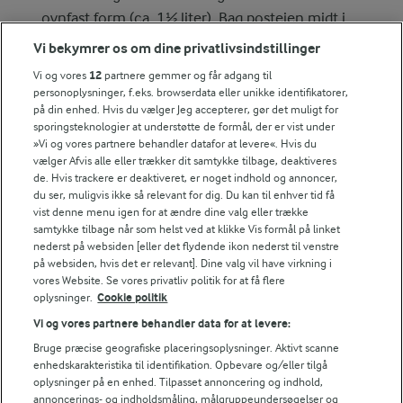
ovnfast form (ca. 1½ liter). Bag postejen midt i
ovnen i ca. 45 min. ved 175° - traditionel ovn.
Vi bekymrer os om dine privatlivsindstillinger
Vi og vores
12
partnere gemmer og får adgang til
Kvarkdressing
personoplysninger, f.eks. browserdata eller unikke identifikatorer,
på din enhed. Hvis du vælger Jeg accepterer, gør det muligt for
Rør alle ingredienserne sammen og stil dressingen
sporingsteknologier at understøtte de formål, der er vist under
tildækket i køleskabet i mindst 15 min. Smag til.
»Vi og vores partnere behandler datafor at levere«. Hvis du
vælger Afvis alle eller trækker dit samtykke tilbage, deaktiveres
de. Hvis trackere er deaktiveret, er noget indhold og annoncer,
Ved serveringen
du ser, muligvis ikke så relevant for dig. Du kan til enhver tid få
Kom bønner, løg og tranebær i et fad og drys med salt
vist denne menu igen for at ændre dine valg eller trække
samtykke tilbage når som helst ved at klikke Vis formål på linket
og peber. Spis den lune svampepostej sammen med
nederst på websiden [eller det flydende ikon nederst til venstre
bønnesalat, kvarkdressing og ristet rugbrød.
på websiden, hvis det er relevant]. Dine valg vil have virkning i
vores Website. Se vores privatliv politik for at få flere
oplysninger.
Cookie politik
Vi og vores partnere behandler data for at levere:
Bedømmelse
Bruge præcise geografiske placeringsoplysninger. Aktivt scanne
1
2
3
4
5
enhedskarakteristika til identifikation. Opbevare og/eller tilgå
oplysninger på en enhed. Tilpasset annoncering og indhold,
annoncerings- og indholdsmåling, målgruppeundersøgelser og