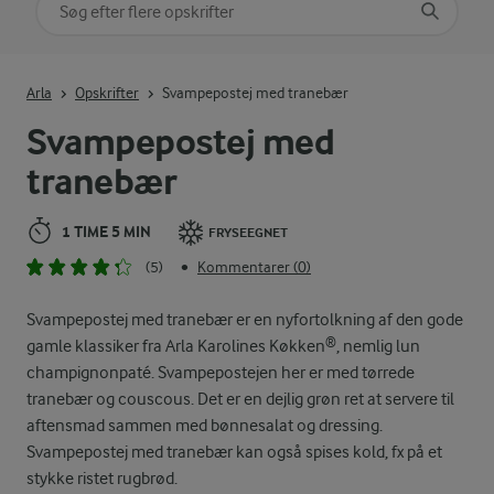
Søg på kategori
Indtast søgeord for at søge
Arla
Opskrifter
Svampepostej med tranebær
Svampepostej med
tranebær
1 TIME 5 MIN
FRYSEEGNET
(5)
Kommentarer (0)
•
Svampepostej med tranebær er en nyfortolkning af den gode
gamle klassiker fra Arla Karolines Køkken®, nemlig lun
champignonpaté. Svampepostejen her er med tørrede
tranebær og couscous. Det er en dejlig grøn ret at servere til
aftensmad sammen med bønnesalat og dressing.
Svampepostej med tranebær kan også spises kold, fx på et
stykke ristet rugbrød.