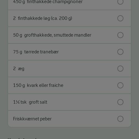
450 g
finthakkede champignoner
2
finthakkede løg (ca. 200 g)
50 g
grofthakkede, smuttede mandler
75 g
tørrede tranebær
2
æg
150 g
kvark eller fraiche
1¼ tsk
groft salt
Friskkværnet peber