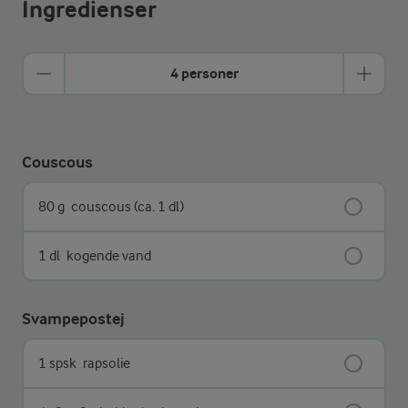
Ingredienser
4 personer
Couscous
80 g
couscous (ca. 1 dl)
1 dl
kogende vand
Svampepostej
1 spsk
rapsolie