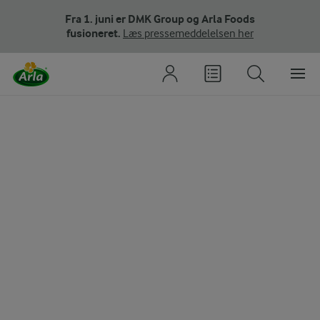
Fra 1. juni er DMK Group og Arla Foods
fusioneret.
Læs pressemeddelelsen her