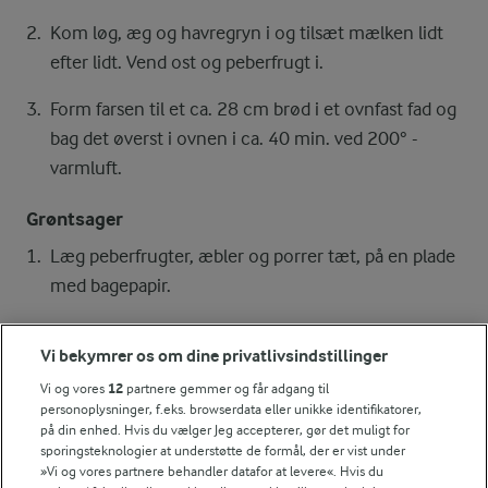
Kom løg, æg og havregryn i og tilsæt mælken lidt
efter lidt. Vend ost og peberfrugt i.
Form farsen til et ca. 28 cm brød i et ovnfast fad og
bag det øverst i ovnen i ca. 40 min. ved 200° -
varmluft.
Grøntsager
Læg peberfrugter, æbler og porrer tæt, på en plade
med bagepapir.
Drys med salt og bag grøntsagerne nederst i ovnen
Vi bekymrer os om dine privatlivsindstillinger
sammen med farsbrødet de sidste 30 min.
Vi og vores
12
partnere gemmer og får adgang til
personoplysninger, f.eks. browserdata eller unikke identifikatorer,
Kvarkdressing
på din enhed. Hvis du vælger Jeg accepterer, gør det muligt for
Rør kvarken med citronpeber, salt og vand. Smag til.
sporingsteknologier at understøtte de formål, der er vist under
»Vi og vores partnere behandler datafor at levere«. Hvis du