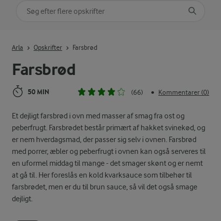
Søg på kategori
Indtast søgeord for at søge
Arla
Opskrifter
Farsbrød
Farsbrød
50 MIN
(66)
Kommentarer (0)
•
Et dejligt farsbrød i ovn med masser af smag fra ost og
peberfrugt. Farsbrødet består primært af hakket svinekød, og
er nem hverdagsmad, der passer sig selv i ovnen. Farsbrød
med porrer, æbler og peberfrugt i ovnen kan også serveres til
en uformel middag til mange - det smager skønt og er nemt
at gå til. Her foreslås en kold kvarksauce som tilbehør til
farsbrødet, men er du til brun sauce, så vil det også smage
dejligt.