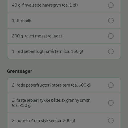
40 g
finvalsede havregryn (ca. 1 dl)
1 dl
mælk
200 g
revet mozzarellaost
1
rød peberfrugt i små tern (ca. 150 g)
Grøntsager
2
røde peberfrugter i store tern (ca. 300 g)
2
faste æbler i tykke både, fx granny smith
(ca. 250 g)
2
porrer i 2 cm stykker (ca. 200 g)