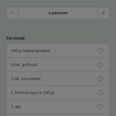
4 personer
Farsbrød
400 g
hakket grisekød
½ tsk
groft salt
1 tsk
citronpeber
1
fintrevet løg (ca. 100 g)
1
æg