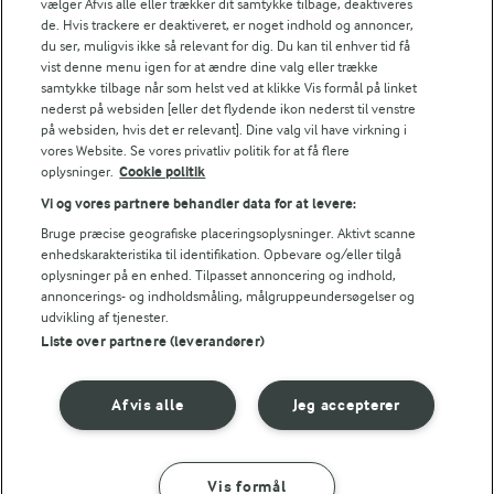
vælger Afvis alle eller trækker dit samtykke tilbage, deaktiveres
de. Hvis trackere er deaktiveret, er noget indhold og annoncer,
du ser, muligvis ikke så relevant for dig. Du kan til enhver tid få
Bedømmelse
vist denne menu igen for at ændre dine valg eller trække
1
2
3
4
5
samtykke tilbage når som helst ved at klikke Vis formål på linket
nederst på websiden [eller det flydende ikon nederst til venstre
på websiden, hvis det er relevant]. Dine valg vil have virkning i
vores Website. Se vores privatliv politik for at få flere
oplysninger.
Cookie politik
Tips til opskriften
Vi og vores partnere behandler data for at levere:
Vi ved, at det tit er de små ting, der gør forskellen i
Bruge præcise geografiske placeringsoplysninger. Aktivt scanne
køkkenet. Derfor deler vi de tips, vi selv bruger, når vi
enhedskarakteristika til identifikation. Opbevare og/eller tilgå
laver mad og udvikler opskrifter.
oplysninger på en enhed. Tilpasset annoncering og indhold,
annoncerings- og indholdsmåling, målgruppeundersøgelser og
udvikling af tjenester.
Liste over partnere (leverandører)
TIPS
Du kan grille farsbrødet 2-3 min., hvis det mangler farve. Vi b
Afvis alle
Jeg accepterer
NÆRINGSINDHOLD, PR 100 G
Energiindhold:
Vis formål
Klassiske frikadeller går man aldrig forkert i byen