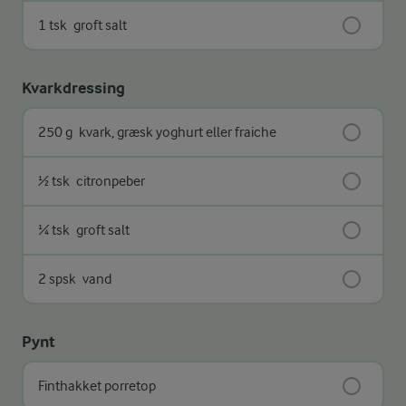
1 tsk
groft salt
Kvarkdressing
250 g
kvark, græsk yoghurt eller fraiche
½ tsk
citronpeber
¼ tsk
groft salt
2 spsk
vand
Pynt
Finthakket porretop