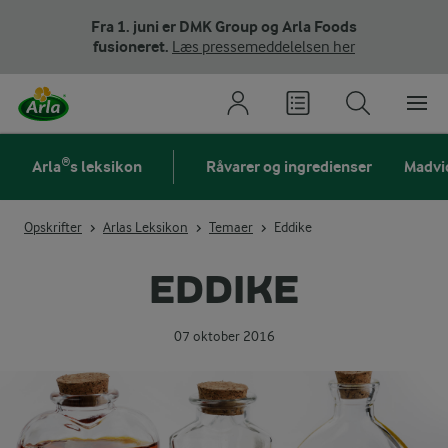
Fra 1. juni er DMK Group og Arla Foods
fusioneret.
Læs pressemeddelelsen her
Arla®s leksikon
Råvarer og ingredienser
Madvi
Opskrifter
Arlas Leksikon
Temaer
Eddike
EDDIKE
07 oktober 2016