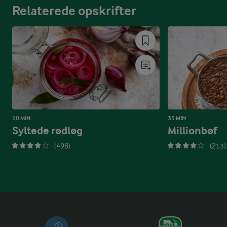
Relaterede opskrifter
10 MIN
35 MIN
Syltede rødløg
Millionbøf
(498)
(213)