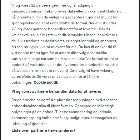
FarmAhead™ Check rapport
Vi og vores
12
partnere gemmer og får adgang til
Andelshaverinfo: Mælkepris
personoplysninger, f.eks. browserdata eller unikke identifikatorer,
på din enhed. Hvis du vælger Jeg accepterer, gør det muligt for
Fødevarestyrelsens smiley-rapporter for Arla Foods
sporingsteknologier at understøtte de formål, der er vist under
Fødevarestyrelsens smiley-rapporter for Jörd
»Vi og vores partnere behandler datafor at levere«. Hvis du
Fødevarestyrelsens smiley-rapporter for Lurpak PB
vælger Afvis alle eller trækker dit samtykke tilbage, deaktiveres
de. Hvis trackere er deaktiveret, er noget indhold og annoncer,
du ser, muligvis ikke så relevant for dig. Du kan til enhver tid få
vist denne menu igen for at ændre dine valg eller trække
samtykke tilbage når som helst ved at klikke Vis formål på linket
Følg
nederst på websiden [eller det flydende ikon nederst til venstre
på websiden, hvis det er relevant]. Dine valg vil have virkning i
vores Website. Se vores privatliv politik for at få flere
oplysninger.
Cookie politik
Vi og vores partnere behandler data for at levere:
Bruge præcise geografiske placeringsoplysninger. Aktivt scanne
enhedskarakteristika til identifikation. Opbevare og/eller tilgå
oplysninger på en enhed. Tilpasset annoncering og indhold,
© 2026 Arla Foods
annoncerings- og indholdsmåling, målgruppeundersøgelser og
Vælg en anden cookies
udvikling af tjenester.
Liste over partnere (leverandører)
Cookie politik