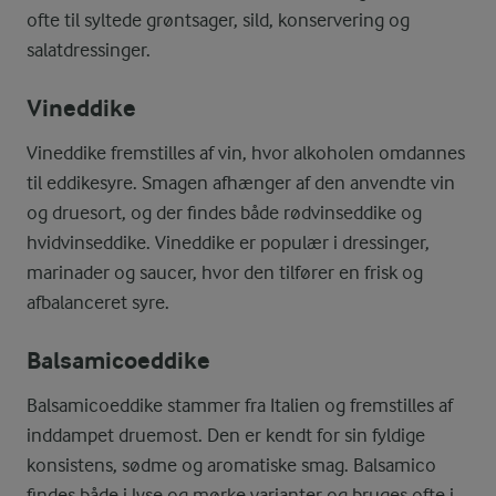
ofte til syltede grøntsager, sild, konservering og
salatdressinger.
Vineddike
Vineddike fremstilles af vin, hvor alkoholen omdannes
til eddikesyre. Smagen afhænger af den anvendte vin
og druesort, og der findes både rødvinseddike og
hvidvinseddike. Vineddike er populær i dressinger,
marinader og saucer, hvor den tilfører en frisk og
afbalanceret syre.
Balsamicoeddike
Balsamicoeddike stammer fra Italien og fremstilles af
inddampet druemost. Den er kendt for sin fyldige
konsistens, sødme og aromatiske smag. Balsamico
findes både i lyse og mørke varianter og bruges ofte i