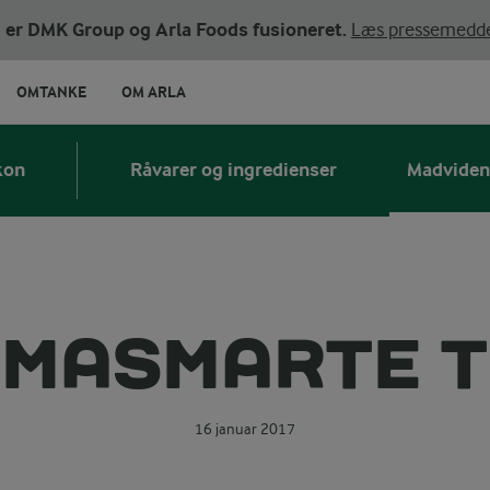
ni er DMK Group og Arla Foods fusioneret.
Læs pressemedde
OMTANKE
OM ARLA
kon
Råvarer og ingredienser
Madviden
IMASMARTE T
16 januar 2017