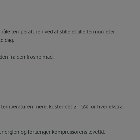
måle temperaturen ved at stille et lille termometer
te dag.
lden fra den frosne mad.
r temperaturen mere, koster det 2 - 5% for hver ekstra
å energien og forlænger kompressorens levetid.