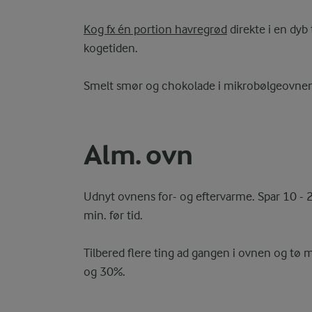
Kog fx én portion havregrød
direkte i en dyb 
kogetiden.
Smelt smør og chokolade i mikrobølgeovnen
Alm. ovn
Udnyt ovnens for- og eftervarme. Spar 10 - 
min. før tid.
Tilbered flere ting ad gangen i ovnen og tø
og 30%.