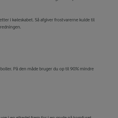
ter i køleskabet. Så afgiver frostvarerne kulde til
beredningen.
r boller. På den måde bruger du op til 90% mindre
ge i en elkedel frem for i en gryde på komfuret.