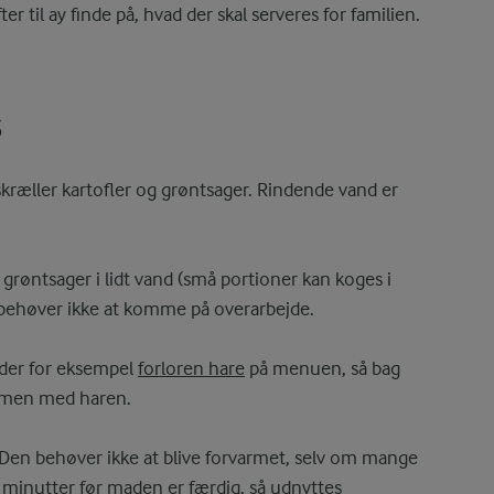
er til ay finde på, hvad der skal serveres for familien.
s
 skræller kartofler og grøntsager. Rindende vand er
 grøntsager i lidt vand (små portioner kan koges i
behøver ikke at komme på overarbejde.
r der for eksempel
forloren hare
på menuen, så bag
ammen med haren.
Den behøver ikke at blive forvarmet, selv om mange
10 minutter før maden er færdig, så udnyttes