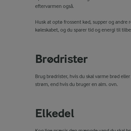
eftervarmen også.
Husk at optø frossent kød, supper og andre ret
køleskabet, og du sparer tid og energi til til
Brødrister
Brug brødrister, hvis du skal varme brød elle
strøm, end hvis du bruger en alm. ovn.
Elkedel
Kog lige præcis den mængde vand du skal bru