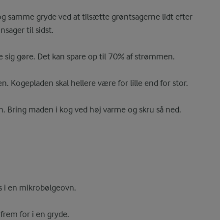
og samme gryde ved at tilsætte grøntsagerne lidt efter
sager til sidst.
e sig gøre. Det kan spare op til 70% af strømmen.
 Kogepladen skal hellere være for lille end for stor.
n. Bring maden i kog ved høj varme og skru så ned.
s i en mikrobølgeovn.
rem for i en gryde.