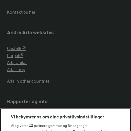
Kontakt os her
Andre Arla websites
Castello®
Lurpak®
Arla Unika
Arla shop
Arla in other countries
Rapporter og info
Vi bekymrer os om dine privatlivsindstillinger
Årsrapport
FarmAhead™ Check rapport
Vi og vores
12
partnere gemmer og får adgang til