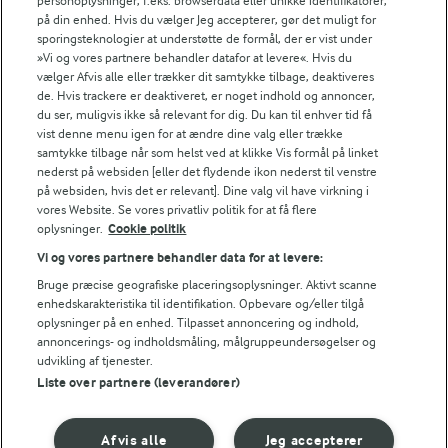
personoplysninger, f.eks. browserdata eller unikke identifikatorer,
Andelshaverinfo: Mælkepris
på din enhed. Hvis du vælger Jeg accepterer, gør det muligt for
Fødevarestyrelsens smiley-rapporter for Arla Foods
sporingsteknologier at understøtte de formål, der er vist under
Fødevarestyrelsens smiley-rapporter for Jörd
»Vi og vores partnere behandler datafor at levere«. Hvis du
Fødevarestyrelsens smiley-rapporter for Lurpak PB
vælger Afvis alle eller trækker dit samtykke tilbage, deaktiveres
de. Hvis trackere er deaktiveret, er noget indhold og annoncer,
du ser, muligvis ikke så relevant for dig. Du kan til enhver tid få
vist denne menu igen for at ændre dine valg eller trække
samtykke tilbage når som helst ved at klikke Vis formål på linket
Følg
nederst på websiden [eller det flydende ikon nederst til venstre
på websiden, hvis det er relevant]. Dine valg vil have virkning i
vores Website. Se vores privatliv politik for at få flere
oplysninger.
Cookie politik
Vi og vores partnere behandler data for at levere:
Bruge præcise geografiske placeringsoplysninger. Aktivt scanne
enhedskarakteristika til identifikation. Opbevare og/eller tilgå
oplysninger på en enhed. Tilpasset annoncering og indhold,
© 2026 Arla Foods
annoncerings- og indholdsmåling, målgruppeundersøgelser og
udvikling af tjenester.
Vælg en anden cookies
Liste over partnere (leverandører)
Cookie politik
Afvis alle
Jeg accepterer