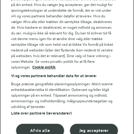
på din enhed. Hvis du vælger Jeg accepterer, gør det muligt for
Fødevarestyrelsens smiley-rapporter for Arla Foods
sporingsteknologier at understøtte de formål, der er vist under
Fødevarestyrelsens smiley-rapporter for Jörd
»Vi og vores partnere behandler datafor at levere«. Hvis du
Fødevarestyrelsens smiley-rapporter for Lurpak PB
vælger Afvis alle eller trækker dit samtykke tilbage, deaktiveres
de. Hvis trackere er deaktiveret, er noget indhold og annoncer,
du ser, muligvis ikke så relevant for dig. Du kan til enhver tid få
vist denne menu igen for at ændre dine valg eller trække
samtykke tilbage når som helst ved at klikke Vis formål på linket
Følg
nederst på websiden [eller det flydende ikon nederst til venstre
på websiden, hvis det er relevant]. Dine valg vil have virkning i
vores Website. Se vores privatliv politik for at få flere
oplysninger.
Cookie politik
Vi og vores partnere behandler data for at levere:
Bruge præcise geografiske placeringsoplysninger. Aktivt scanne
enhedskarakteristika til identifikation. Opbevare og/eller tilgå
oplysninger på en enhed. Tilpasset annoncering og indhold,
© 2026 Arla Foods
annoncerings- og indholdsmåling, målgruppeundersøgelser og
udvikling af tjenester.
Vælg en anden cookies
Liste over partnere (leverandører)
Cookie politik
Afvis alle
Jeg accepterer
Betingelser for brug