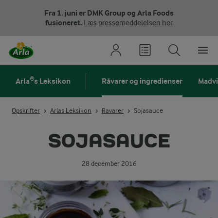
Fra 1. juni er DMK Group og Arla Foods
fusioneret.
Læs pressemeddelelsen her
Arla®s Leksikon
Råvarer og ingredienser
Madv
Opskrifter
Arlas Leksikon
Ravarer
Sojasauce
SOJASAUCE
28 december 2016