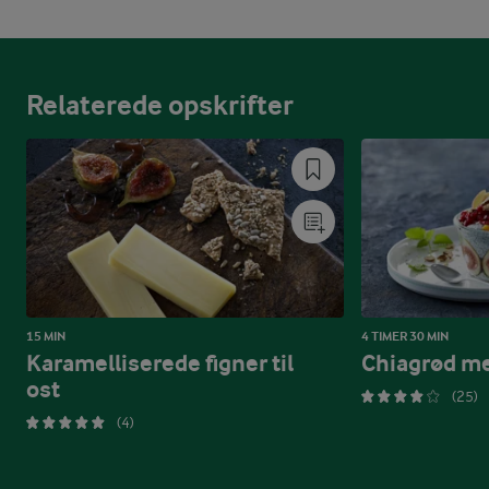
Relaterede opskrifter
15 MIN
4 TIMER 30 MIN
Karamelliserede figner til
Chiagrød me
ost
(25)
(4)