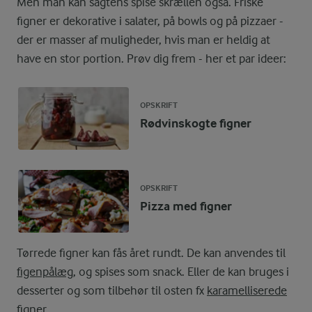
Men man kan sagtens spise skrællen også. Friske
figner er dekorative i salater, på bowls og på pizzaer -
der er masser af muligheder, hvis man er heldig at
have en stor portion. Prøv dig frem - her et par ideer:
OPSKRIFT
Rødvinskogte figner
OPSKRIFT
Pizza med figner
Tørrede figner kan fås året rundt. De kan anvendes til
figenpålæg
, og spises som snack. Eller de kan bruges i
desserter og som tilbehør til osten fx
karamelliserede
figner
.