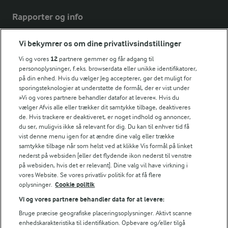
Rapporter og info
Vi bekymrer os om dine privatlivsindstillinger
Årsrapport
FarmAhead™ Check rapport
Vi og vores
12
partnere gemmer og får adgang til
personoplysninger, f.eks. browserdata eller unikke identifikatorer,
Andelshaverinfo: Mælkepris
på din enhed. Hvis du vælger Jeg accepterer, gør det muligt for
Fødevarestyrelsens smiley-rapporter for Arla Foods
sporingsteknologier at understøtte de formål, der er vist under
Fødevarestyrelsens smiley-rapporter for Jörd
»Vi og vores partnere behandler datafor at levere«. Hvis du
Fødevarestyrelsens smiley-rapporter for Lurpak PB
vælger Afvis alle eller trækker dit samtykke tilbage, deaktiveres
de. Hvis trackere er deaktiveret, er noget indhold og annoncer,
du ser, muligvis ikke så relevant for dig. Du kan til enhver tid få
vist denne menu igen for at ændre dine valg eller trække
samtykke tilbage når som helst ved at klikke Vis formål på linket
Følg
nederst på websiden [eller det flydende ikon nederst til venstre
på websiden, hvis det er relevant]. Dine valg vil have virkning i
vores Website. Se vores privatliv politik for at få flere
oplysninger.
Cookie politik
Vi og vores partnere behandler data for at levere:
Bruge præcise geografiske placeringsoplysninger. Aktivt scanne
enhedskarakteristika til identifikation. Opbevare og/eller tilgå