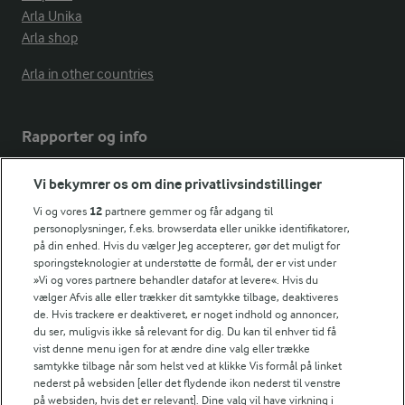
Arla Unika
Arla shop
Arla in other countries
Rapporter og info
Vi bekymrer os om dine privatlivsindstillinger
Årsrapport
FarmAhead™ Check rapport
Vi og vores
12
partnere gemmer og får adgang til
personoplysninger, f.eks. browserdata eller unikke identifikatorer,
Andelshaverinfo: Mælkepris
på din enhed. Hvis du vælger Jeg accepterer, gør det muligt for
Fødevarestyrelsens smiley-rapporter for Arla Foods
sporingsteknologier at understøtte de formål, der er vist under
Fødevarestyrelsens smiley-rapporter for Jörd
»Vi og vores partnere behandler datafor at levere«. Hvis du
Fødevarestyrelsens smiley-rapporter for Lurpak PB
vælger Afvis alle eller trækker dit samtykke tilbage, deaktiveres
de. Hvis trackere er deaktiveret, er noget indhold og annoncer,
du ser, muligvis ikke så relevant for dig. Du kan til enhver tid få
vist denne menu igen for at ændre dine valg eller trække
samtykke tilbage når som helst ved at klikke Vis formål på linket
Følg
nederst på websiden [eller det flydende ikon nederst til venstre
på websiden, hvis det er relevant]. Dine valg vil have virkning i