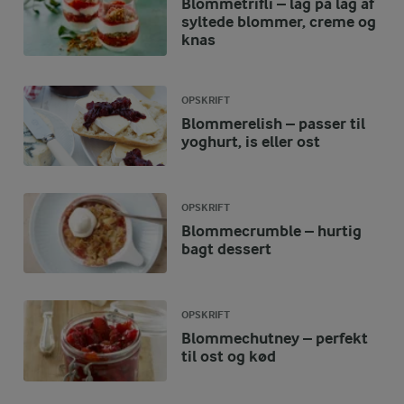
Blommetrifli – lag på lag af
syltede blommer, creme og
knas
OPSKRIFT
Blommerelish – passer til
yoghurt, is eller ost
OPSKRIFT
Blommecrumble – hurtig
bagt dessert
OPSKRIFT
Blommechutney – perfekt
til ost og kød