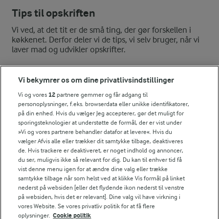
Tips til opskriften
Vi ved, at det tit er de små ting, der gør forskellen i
køkkenet. Derfor deler vi de tips, vi selv bruger, når vi
laver mad og udvikler opskrifter.
Vi bekymrer os om dine privatlivsindstillinger
BEMÆRK
Vi og vores
12
partnere gemmer og får adgang til
Perlebyg kan fås med forskellige kogetider afhængig af hvor fo
personoplysninger, f.eks. browserdata eller unikke identifikatorer,
på din enhed. Hvis du vælger Jeg accepterer, gør det muligt for
NÆRINGSINDHOLD, PR 100 G
sporingsteknologier at understøtte de formål, der er vist under
»Vi og vores partnere behandler datafor at levere«. Hvis du
Energiindhold:
vælger Afvis alle eller trækker dit samtykke tilbage, deaktiveres
de. Hvis trackere er deaktiveret, er noget indhold og annoncer,
580 kJ / 139 kcal
du ser, muligvis ikke så relevant for dig. Du kan til enhver tid få
vist denne menu igen for at ændre dine valg eller trække
samtykke tilbage når som helst ved at klikke Vis formål på linket
Energifordeling
nederst på websiden [eller det flydende ikon nederst til venstre
Andre gode forslag
på websiden, hvis det er relevant]. Dine valg vil have virkning i
vores Website. Se vores privatliv politik for at få flere
ENERGI PR 100 G
oplysninger.
Cookie politik