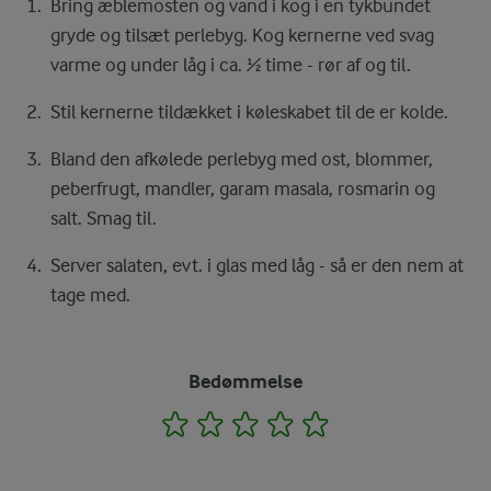
Bring æblemosten og vand i kog i en tykbundet
gryde og tilsæt perlebyg. Kog kernerne ved svag
varme og under låg i ca. ½ time - rør af og til.
Stil kernerne tildækket i køleskabet til de er kolde.
Bland den afkølede perlebyg med ost, blommer,
peberfrugt, mandler, garam masala, rosmarin og
salt. Smag til.
Server salaten, evt. i glas med låg - så er den nem at
tage med.
Bedømmelse
1
2
3
4
5