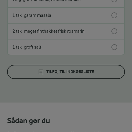
1 tsk
garam masala
2 tsk
meget finthakket frisk rosmarin
1 tsk
groft salt
TILFØJ TIL INDKØBSLISTE
Sådan gør du