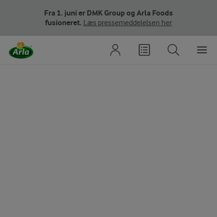
Fra 1. juni er DMK Group og Arla Foods
fusioneret.
Læs pressemeddelelsen her