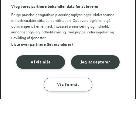
Vi og vores partnere behandler data for at levere:
3,1 g
Fiber:
Bruge præcise geografiske placeringsoplysninger. Aktivt scanne
enhedskarakteristika til identifikation. Opbevare og/eller tilgå
5,3 g
Protein:
oplysninger på en enhed. Tilpasset annoncering og indhold,
annoncerings- og indholdsmåling, målgruppeundersøgelser og
udvikling af tjenester.
5,8 g
Fedt:
Liste over partnere (leverandører)
16,2 g
Kulhydrat:
Afvis alle
Jeg accepterer
40 MIN
FØLG MED PÅ INSTAGRAM
Pikant kylling i
Få madinspiration, tips
Vis formål
SÅDAN GØR DU
INGREDIENSER
fad
og tricks her
(82)
45 MIN
Perlebygsalat med blommer og ost