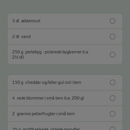
3 dl
æblemost
2 dl
vand
250 g
perlebyg - polerede bygkerner (ca.
2¼ dl)
150 g
cheddar og/eller gul ost i tern
4
røde blommer i små tern (ca. 200 g)
2
grønne peberfrugter i små tern
75 g
grofthakkede, ristede mandler