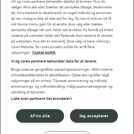
»Vi og vores partnere behandler datafor at levere«. Hvis du
vælger Afvis alle eller trækker dit samtykke tilbage, deaktiveres
9,5 g
Protein:
de. Hvis trackere er deaktiveret, er noget indhold og annoncer,
du ser, muligvis ikke så relevant for dig. Du kan til enhver tid få
11,9 g
Fedt:
vist denne menu igen for at ændre dine valg eller trække
samtykke tilbage når som helst ved at klikke Vis formål på linket
nederst på websiden [eller det flydende ikon nederst til venstre
31,8 g
Kulhydrat:
på websiden, hvis det er relevant]. Dine valg vil have virkning i
vores Website. Se vores privatliv politik for at få flere
oplysninger.
Cookie politik
Vi og vores partnere behandler data for at levere:
Bruge præcise geografiske placeringsoplysninger. Aktivt scanne
enhedskarakteristika til identifikation. Opbevare og/eller tilgå
oplysninger på en enhed. Tilpasset annoncering og indhold,
annoncerings- og indholdsmåling, målgruppeundersøgelser og
1 TIME 5 MIN
udvikling af tjenester.
Sprøde skinkesnacks
Liste over partnere (leverandører)
(12)
Afvis alle
Jeg accepterer