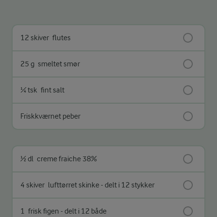
12 skiver
flutes
25 g
smeltet smør
¼ tsk
fint salt
Friskkværnet peber
½ dl
creme fraiche 38%
4 skiver
lufttørret skinke - delt i 12 stykker
1
frisk figen - delt i 12 både