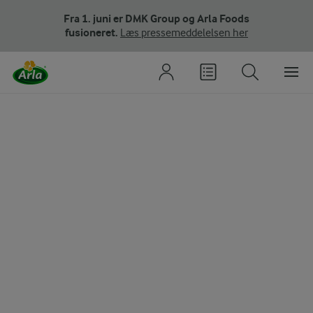
Fra 1. juni er DMK Group og Arla Foods
fusioneret.
Læs pressemeddelelsen her