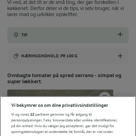
Vi ved, at det tit er de små ting, der gør forskellen i
køkkenet. Derfor deler vi de tips, vi selv bruger, når vi
laver mad og udvikler opskrifter.
TIP
Er det uden for sæsonen, hvor du kan få friske figner, kan du f
NÆRINGSINDHOLD, PR 100 G
Energiindhold:
Ovnbagte tomater på sprød serrano - simpel og
super lækkert.
1142 kJ / 273 kcal
Energifordeling
Vi bekymrer os om dine privatlivsindstillinger
ENERGI PR 100 G
Vi og vores
12
partnere gemmer og får adgang til
personoplysninger, f.eks. browserdata eller unikke identifikatorer,
på din enhed. Hvis du vælger Jeg accepterer, gør det muligt for
1,7 g
Fiber:
sporingsteknologier at understøtte de formål, der er vist under