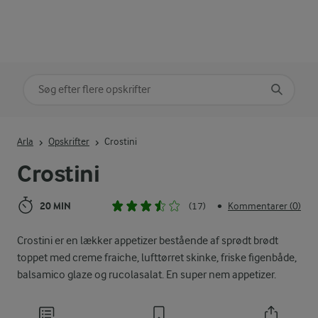
Søg på kategori
Indtast søgeord for at søge
Arla
Opskrifter
Crostini
Crostini
20 MIN
(17)
Kommentarer (0)
•
Crostini er en lækker appetizer bestående af sprødt brødt
toppet med creme fraiche, lufttørret skinke, friske figenbåde,
balsamico glaze og rucolasalat. En super nem appetizer.